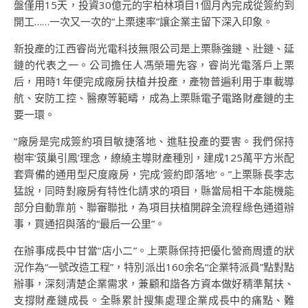
盤僅用15天，投資30億元的宇柏林項目1個月內完成從簽約到
開工……一次又一次的“上栗速率”讓企業主留下深入印象。
新投產的江西睿尚光電科技無限公司是上栗縣強鏈、壯鏈、延
鏈的代表之一。公司擔任人馮榮珊先容，睿尚光電落戶上栗
后，用時1年便完成廠房扶植并投產，產物普遍利用于車載導
航、安防工控、醫療等範疇，成為上栗縣電子電路財產鏈的主
要一環。
“廠房是完成簽約項目敏捷落地、進駐投產的要害。我們保持
樹牢‘筑巢引鳳’理念，繚繞主導財產種別，建成125萬平方米配
套齊備的通用型尺度廠房，完成‘簽約即落地’。”上栗縣長李志
猛說，同時對廠房有特性化請求的項目，縣當局相干本能機能
部分自動靠前、聯審聯批，為項目扶植開辟全流程綠色通道辦
事，買通招與落的“最后一公里”。
在辦事成長中甘當“店小二”。上栗縣保持把優化營商周遭的狀
況作為“一號改造工程”，特別派出160余名“企業特派員”點對點
辦事，深刻清楚企業需求，兼顧和諧各方資本做好精準幫扶、
支撐財產鏈成長。全縣累計搜集處理企業成長中的痛點、難