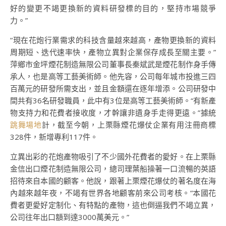
好的變更不竭更換新的資料研發標的目的，堅持市場競爭
力。”
“現在花炮行業需求的科技含量越來越高，產物更換新的資料
周期短、迭代速率快，產物立異對企業保存成長至關主要。”
萍鄉市金坪煙花制造無限公司董事長秦斌武是煙花制作身手傳
承人，也是高等工藝美術師。他先容，公司每年城市投進三四
百萬元的研發所需支出，並且金額還在逐年增添。公司研發中
間共有36名研發職員，此中有3位是高等工藝美術師。“有新產
物支持力和花費者接收度，才幹讓非遺身手走得更遠。”據統
跳舞場地
計，截至今朝，上栗縣煙花爆仗企業有用注冊商標
328件，新增專利117件。
立異出彩的花炮產物吸引了不少國外花費者的愛好。在上栗縣
金信出口煙花制造無限公司，總司理葉船操著一口流暢的英語
招待來自本國的顧客。他說，跟著上栗煙花爆仗的著名度在海
內越來越年夜，不竭有世界各地顧客前來公司考核。“本國花
費者更愛好定制化、有特點的產物，這也倒逼我們不竭立異，
公司往年出口額到達3000萬美元。”