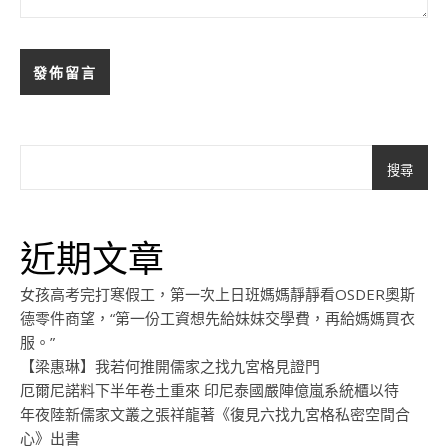
搜尋
近期文章
女孩高考完打寒假工，第一次上日班媽媽靜靜看OSDER奧斯
德零件商望，“第一份工資想先給妹妹交學費，再給媽媽買衣
服。”
【梁惠琳】我若何推開儒家之找九宮格見證門
厄爾尼諾料下半年卷土重來 印尼泰國嚴陣億嵐系統櫃以待
年夜陸新儒家文叢之張祥龍著《復見六找九宮格私密空間合
心》出書