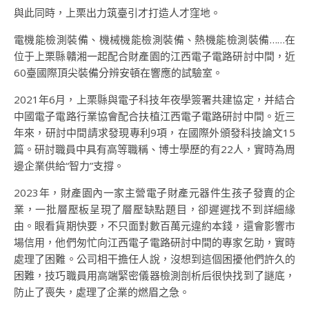
與此同時，上栗出力筑臺引才打造人才窪地。
電機能檢測裝備、機械機能檢測裝備、熱機能檢測裝備……在
位于上栗縣贛湘一起配合財產園的江西電子電路研討中間，近
60臺國際頂尖裝備分辨安頓在響應的試驗室。
2021年6月，上栗縣與電子科技年夜學簽署共建協定，并結合
中國電子電路行業協會配合扶植江西電子電路研討中間。近三
年來，研討中間請求發現專利9項，在國際外頒發科技論文15
篇。研討職員中具有高等職稱、博士學歷的有22人，實時為周
邊企業供給“智力”支撐。
2023年，財產園內一家主營電子財產元器件生孩子發賣的企
業，一批層壓板呈現了層壓缺點題目，卻遲遲找不到詳細緣
由。眼看貨期快要，不只面對數百萬元違約本錢，還會影響市
場信用，他們匆忙向江西電子電路研討中間的專家乞助，實時
處理了困難。公司相干擔任人說，沒想到這個困擾他們許久的
困難，技巧職員用高端緊密儀器檢測剖析后很快找到了謎底，
防止了喪失，處理了企業的燃眉之急。