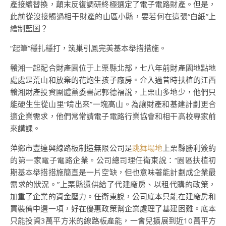
產接續替換，顛末反復調研終極選定了電子電路財產。但是，
此前從沒接觸過相干財產的山區小縣，要若何在這張“白紙”上
繪制藍圖？
“起筆”穩扎穩打，筑巢引鳳完美基本舉措措施。
贛湘一起配合財產園位于上栗縣北部，七八年前財產園地點地
處處是荒山和放棄的花炮生孩子廠房。介入過昔時扶植的江西
贛湘財產投資團體黨委書記郭德福說，上栗山多地少，他們只
能硬生生從山里“啃出來”一塊高山。為讓財產和基建計劃更合
適企業需求，他們常常請電子電路行業協會和相干高校專家前
來講課。
萍鄉市豐達興線路板制造無限公司是
跳舞場地
上栗縣勝利簽約
的第一家電子電路企業。公司總司理任衛東說：“園區扶植初
期基本舉措措施簡直是一片空缺，但也意味著能計劃成企業最
需求的狀況。”上栗縣還供給了代建廠房、以租代購的政策，
加重了企業的資金壓力。任衛東說，公司底本只能在建廠房和
買裝備中選一項，好在優惠政策幫企業處理了基建困難。底本
只能投資3萬平方米的線路板產能，一會兒擴展到近10萬平方