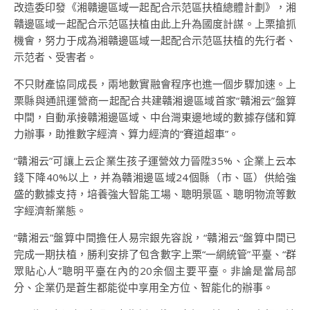
改造委印發《湘贛邊區域一起配合示范區扶植總體計劃》，湘
贛邊區域一起配合示范區扶植由此上升為國度計謀。上栗搶抓
機會，努力于成為湘贛邊區域一起配合示范區扶植的先行者、
示范者、受害者。
不只財產協同成長，兩地數實融會程序也進一個步驟加速。上
栗縣與通訊運營商一起配合共建贛湘邊區域首家“贛湘云”盤算
中間，自動承接贛湘邊區域、中台灣東邊地域的數據存儲和算
力辦事，助推數字經濟、算力經濟的“賽道超車”。
“贛湘云”可讓上云企業生孩子運營效力晉陞35%、企業上云本
錢下降40%以上，并為贛湘邊區域24個縣（市、區）供給強
盛的數據支持，培養強大智能工場、聰明景區、聰明物流等數
字經濟新業態。
“贛湘云”盤算中間擔任人易宗銀先容說，“贛湘云”盤算中間已
完成一期扶植，勝利安排了包含數字上栗“一網統管”平臺、“群
眾貼心人”聰明平臺在內的20余個主要平臺。非論是當局部
分、企業仍是蒼生都能從中享用全方位、智能化的辦事。