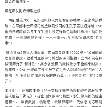
聚區倡議沖刺。
煙花爆仗財產轉型進級
一輛能載重700千克的橙色無人駕駛智能運輸車，主動辨認道
路，在萍鄉市金坪煙花制造無限公司的生孩子區往返穿越。56
歲的任務職員張冬生在手機上設定好貨色運轉目標地，隨后便
前去下一個轉運點等候，一人一車一起配合默契得就像“老同
事”。
“廠區共有2臺無人運輸車，佈滿電能應用100公里。”公司總司
理夏臺春說，跟著財產數字化轉型的深刻推動，公司不只在運
輸環節有了“新輔佐”，其余各流程的機械化水平也越來越高。
近年來，公司一線員工多少數字從近千人削減到現在的600人
擺佈，年產值卻從剛建廠時的幾百萬元，晉陞到本年約1.5億
元。
本年9月，萍鄉市出臺《關于支撐萍鄉煙花爆仗轉型進級集中
區扶植若干辦法》，提出加速數字化轉型，對知足前提的經由
過程5G、年夜數據、物聯網、云盤算等新一代信息技巧展開