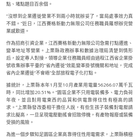
點、堵點題目百余個。
“沒想到企業遷徙營業不到兩小時就辦妥了，當局處事效力真
不錯。”近日，江西賽格新動力無限公司任務職員羅想辦完營
業感歎道。
作為招商引資企業，江西賽格新動力無限公司急需打點遷進、
變革地址等營業。上栗縣政務辦事和數據治理局清楚到情形
后，設定專人對接，領導企業任務職員經由過程江西省企業掛
號收集辦事平臺的“省內遷徙”效能變革掛號機關和地址，完成
省內企業遷徙“不會晤”全部旅程電子化打點。
據統計，上栗縣本年1月至10月產業用電量56266.07萬千瓦
時，同比增加20.51%。“園區企業不只用電裝備多、電力負荷
年夜，並且對用電東西的品質和供電靠得住性有極高的請
求。”上栗縣發改委相干擔任人說，有些生孩子裝備對電壓請
求比擬高，一旦呈現電壓動搖會招致停機，有產物報廢或裝備
受損的風險。
為進一個步驟知足園區企業高靠得住性用電需求，上栗縣積極