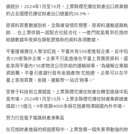
據統計，2024年1月至10月，上栗縣煙花爆仗財產出口商業額
約占全國煙花爆仗財產出口總量的26.3%。
原資料買賣數據剖析、全縣庫容情形預警、原資料運輸道路軌
跡……在上栗供銷一起配合社結合社，一進門就能看到花炮供
給鏈數據年夜屏在靜態更換新的資料各項數據。
平臺運維擔任人黎汝紅說，平臺共有536家進駐企業，此中包
含329家縣外企業。企業不只能直接在平臺上買賣原資料，還
能享用平臺內156家物流公司供給的運輸辦事。“為緩解企業融
資困難，平臺引進銀行發布金融產物‘花炮通’，企業可以在平
臺上享用買賣、金融、運輸等‘一站式’辦事。”
受害于科技和立異賦能，上栗縣煙花爆仗財產在轉型進級中拓
寬市場。2024年1月至10月，上栗全縣煙花爆仗財產集群總產
值超115億元，9年夜類4000多蒔花炮產物滯銷國內外市場。
努力打造電子電路財產湊集區
在花炮財產進級的經過歷程中，上栗急需一個失業帶動強的財