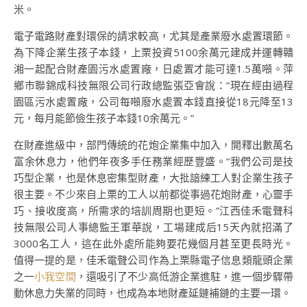
米。
電子電路財產對環保的請求較高，尤其是產業廢水處置環節。
為下降企業生孩子本錢，上栗投資5100余萬元建成并運轉贛
湘一起配合財產園污水處置廠，日處置才能可達1.5萬噸。萍
鄉市聯錦成科技無限公司行政總監張亞會說：“現在經由過程
園區污水處置廠，公司每噸廢水處置本錢直接從18元降至13
元，每月能節儉生孩子本錢10余萬元。”
在財產進級中，部門傳統的花炮企業集中加入，開釋出數萬名
富余休息力，他們年夜多手任務業經歷豐盛。“我們公司是技
巧型企業，也是休息密集型財產，大批諳練工人對企業生孩子
很主要。不少來自上栗的工人以前都從事過花炮財產，心靈手
巧、接收度高，所需求的培訓周期也更短。”江西佳禾電聲科
技無限公司人事總監王軍華說，工場建成后15天內就招滿了
3000名工人，這在此外處所能夠要花幾個月甚至更長時光。
值得一提的是，佳禾電聲公司作為上栗縣電子信息類龍頭企業
之一
小我空間
，還吸引了不少高低游企業進駐，進一個步驟帶
動休息力失業的同時，也成為本地財產延鏈補鏈的主要一環。