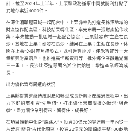
計，截至2024年上半年，上栗縣政務辦事中間就勝利打點了
異地存案近4000件。
在深化湘贛邊區域一起配合中，上栗縣率先打造長株潭地域的
財產協作配套區、科技結果轉化區，率先布局一張財產協作收
集，率先推動一批區域一起配合協定。上栗縣發布“主產在長
沙，基地在上栗；研發在長沙，結果在上栗；生涯在長沙，休
閑在上栗”的財產互補形式，既引進豐達興、佳禾智能等一大
量新興財產落戶，也推進高恒新資料等一批外鄉企業融進湖南
三一重工、長沙比亞迪等著名湘企供給鏈，增進產業經濟成
長。
出力優化營商周遭的狀況
上栗縣提質進級傳統財產和轉型成長新興財產經過歷程中，出
力下好招商引資“先手棋”，打出優化營商周遭的狀況“組合
拳”，盡力讓企業引得來、留得住、成長好。
在項目推動中化身“趕路人”。投資20億元的豐達興一年內從一
片荒原“變身”古代化廠區，投資22億元的聯錦成平整100畝地