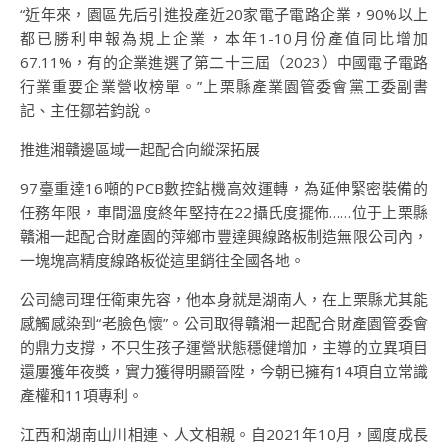
“近年來，園區先后引進投產近20家電子電路企業，90%以上
都已勝利申報為規上企業，本年1-10月份產值同比增加
67.11%，有的企業進選了第二十三屆（2023）中國電子電路
行業重要企業營收榜單。”上栗縣產業園管委會黨工委副書
記、主任鄒若鈞說。
推進湘贛邊區域一起配合向縱深拓展
97臺重達16噸的PCB數控鉆機高效運轉，為延伸緊密裝備的
任務年限，車間溫度終年堅持在22攝氏度擺佈……位于上栗縣
贛湘一起配合財產園的萍鄉市豐達興線路板制造無限公司內，
一塊塊高精度線路板從這里銷往全國各地。
公司總司理任衛東先容，他本身就是湖南人，在上栗縣尤其能
感觸感染到“老臉色懷”。公司取得贛湘一起配合財產園管委會
的鼎力支撐，不只生孩子運營狀態穩健增加，主導的立異項目
還屢獲年夜獎，實力獲得明顯晉陞，今朝已擁有14項自立常識
產權和11項專利。
江西和湖南山川相連、人文相親。自2021年10月，國度成長