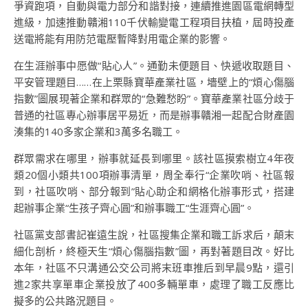
爭資跑項，自動與電力部分和諧對接，連續推進園區電網轉型
進級，加速推動贛湘110千伏輸變電工程項目扶植，屆時投產
送電將能有用防范電壓暫降對用電企業的影響。
在生涯辦事中愿做“貼心人”。通勤未便題目、快遞收取題目、
平安管理題目……在上栗縣寶華產業社區，墻壁上的“煩心傷腦
指數”圖展現著企業和群眾的“急難愁盼”。寶華產業社區分歧于
普通的社區專心辦事居平易近，而是辦事贛湘一起配合財產園
湊集的140多家企業和3萬多名職工。
群眾需求在哪里，辦事就延長到哪里。該社區摸索樹立4年夜
類20個小類共100項辦事清單，周全奉行“企業吹哨、社區報
到，社區吹哨、部分報到”貼心助企和網格化辦事形式，搭建
起辦事企業“生孩子齊心圓”和辦事職工“生涯齊心圓”。
社區黨支部書記崔遠生說，社區搜集企業和職工訴求后，顛末
細化剖析，終極天生“煩心傷腦指數”圖，再對著題目改。好比
本年，社區不只溝通公交公司將末班車推后到早晨9點，還引
進2家共享單車企業投放了400多輛單車，處理了職工反應比
擬多的公共路況題目。