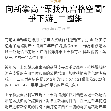
未分類
向新攀高 “栗找九宮格空間”
爭下游_中國網
2025 年 1 月 21 日
花炮企業轉型進級用上了無人駕駛智能運輸車；從“零”起步打
造電子電路財產，持續三年產值增加超20%……作為湘贛邊區
域一起配合示范區，江西省萍鄉市上栗縣有著“雞叫兩省、葉
落三地”的奇特區位上風。
近年來，上栗縣以高東西的品質成長為重要義務，推進縣域經
濟完成質的有用晉陞和量的公道增加，加速扶植古代化財產系
統，一二三財產構造從2012年的12：67：21優化為2023年
的9：49：42，展示出向新攀高的崢嶸景象。
上栗縣委書記利軍表現，上栗將持續搶抓湘贛邊區域一起配合
示范區扶植的計謀機會，對準主攻標的目的，在推進千年花炮
財產迸發新活氣的同時，向打造江西省一流的電子電路財產集