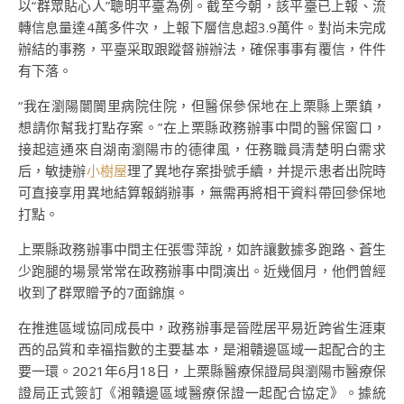
以“群眾貼心人”聰明平臺為例。截至今朝，該平臺已上報、流
轉信息量達4萬多件次，上報下層信息超3.9萬件。對尚未完成
辦結的事務，平臺采取跟蹤督辦辦法，確保事事有覆信，件件
有下落。
“我在瀏陽闤闠里病院住院，但醫保參保地在上栗縣上栗鎮，
想請你幫我打點存案。”在上栗縣政務辦事中間的醫保窗口，
接起這通來自湖南瀏陽市的德律風，任務職員清楚明白需求
后，敏捷辦
小樹屋
理了異地存案掛號手續，并提示患者出院時
可直接享用異地結算報銷辦事，無需再將相干資料帶回參保地
打點。
上栗縣政務辦事中間主任張雪萍說，如許讓數據多跑路、蒼生
少跑腿的場景常常在政務辦事中間演出。近幾個月，他們曾經
收到了群眾贈予的7面錦旗。
在推進區域協同成長中，政務辦事是晉陞居平易近跨省生涯東
西的品質和幸福指數的主要基本，是湘贛邊區域一起配合的主
要一環。2021年6月18日，上栗縣醫療保證局與瀏陽市醫療保
證局正式簽訂《湘贛邊區域醫療保證一起配合協定》。據統