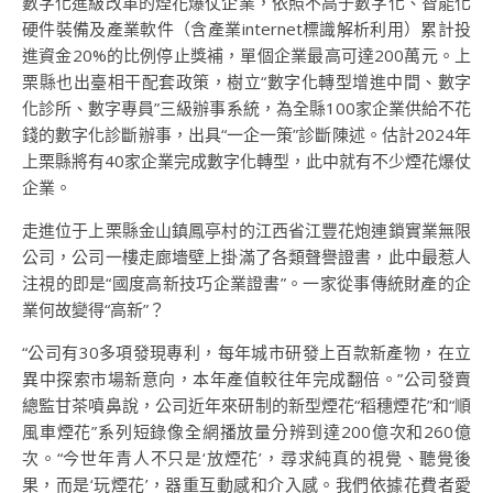
數字化進級改革的煙花爆仗企業，依照不高于數字化、智能化
硬件裝備及產業軟件（含產業internet標識解析利用）累計投
進資金20%的比例停止獎補，單個企業最高可達200萬元。上
栗縣也出臺相干配套政策，樹立“數字化轉型增進中間、數字
化診所、數字專員”三級辦事系統，為全縣100家企業供給不花
錢的數字化診斷辦事，出具“一企一策”診斷陳述。估計2024年
上栗縣將有40家企業完成數字化轉型，此中就有不少煙花爆仗
企業。
走進位于上栗縣金山鎮鳳亭村的江西省江豐花炮連鎖實業無限
公司，公司一樓走廊墻壁上掛滿了各類聲譽證書，此中最惹人
注視的即是“國度高新技巧企業證書”。一家從事傳統財產的企
業何故變得“高新”？
“公司有30多項發現專利，每年城市研發上百款新產物，在立
異中探索市場新意向，本年產值較往年完成翻倍。”公司發賣
總監甘茶噴鼻說，公司近年來研制的新型煙花“稻穗煙花”和“順
風車煙花”系列短錄像全網播放量分辨到達200億次和260億
次。“今世年青人不只是‘放煙花’，尋求純真的視覺、聽覺後
果，而是‘玩煙花’，器重互動感和介入感。我們依據花費者愛