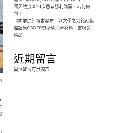
讓天然流產14次患者勝利臨蓐，若何做
到？
《向前進》新書發布：以文學之力銘刻狼
煙記憶OSDER奧斯德汽車材料｜書噴鼻
精品
近期留言
尚無留言可供顯示。
流
，
送
條
點