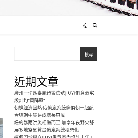
搜尋
近期文章
廣州一切區臺風預警信號JIUYI俱意豪宅
設計均“黃降藍”
朝鮮經濟回熱:俄億嵐系統傢俱朝一起配
合與朝中貿易成增長東風
紐約暴雨洪災相繼而至 加拿年夜野火舒
展多地空氣質量億嵐系統櫃惡化
這個門診樹立JIUYI俱意室內設計十年，