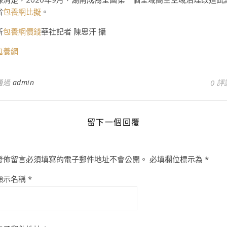
省
包養網比擬
。
新
包養網價錢
華社記者 陳思汗 攝
包養網
通過
admin
0 評
留下一個回覆
發佈留言必須填寫的電子郵件地址不會公開。
必填欄位標示為
*
顯示名稱
*