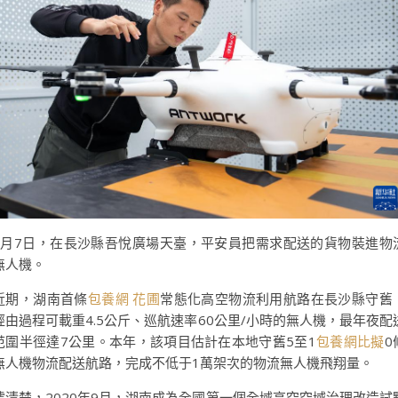
5月7日，在長沙縣吾悅廣場天臺，平安員把需求配送的貨物裝進物
無人機。
近期，湖南首條
包養網 花圃
常態化高空物流利用航路在長沙縣守舊
經由過程可載重4.5公斤、巡航速率60公里/小時的無人機，最年夜配
范圍半徑達7公里。本年，該項目估計在本地守舊5至1
包養網比擬
0
無人機物流配送航路，完成不低于1萬架次的物流無人機飛翔量。
據清楚，2020年9月，湖南成為全國第一個全域高空空域治理改造試