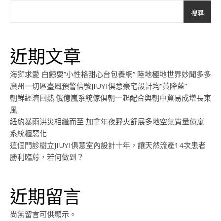
搜尋
近期文章
海獅求愛 白鯨耍”小性格甜心台包養網” 陸地極地世界妙聞多多
廣州一切區臺風預警信號JIUYI俱意豪宅設計均“黃降藍”
朝鮮經濟回熱:俄億嵐系統傢俱朝一起配合與朝中貿易成增長東
風
紐約暴雨洪災相繼而至 加拿年夜野火舒展多地空氣質量億嵐
系統櫃惡化
這個門診樹立JIUYI俱意室內設計十年，讓天然流產14次患者
勝利臨蓐，若何做到？
近期留言
尚無留言可供顯示。