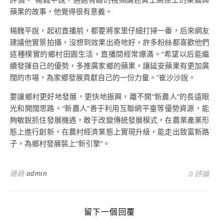
蘋果的故事，他覺得很有意義。
楊魏平說，起初直播前，都要將家里仔細打掃一番，后來網友
建議他實景拍攝，沒想到效果出奇地好，許多粉絲都喜歡他們
這種樸實的鄉村田園生活，直播間經常爆滿。“希望以后能繼
續發揮自己的優勢，多推廣家鄉的蘋果，讓延安蘋果有更加廣
闊的市場，為家鄉發展貢獻自己的一份力量。”崔沙沙說。
要讓鄉村更好地發展，更快地振興，離不開“新農人”的長遠眼
光和開闊思路。“新農人”善于利用互聯網平臺等優勢資源，能
夠敏銳抓住發展機遇，敢于改變傳統發展模式，在農業產業形
態上進行創新，在農村經濟業態上實現升級，能走出致富新路
子，為鄉村發展裝上“新引擎”。
通過
admin
0 評論
留下一個回覆