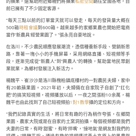
的蘋果，還幫助附近鄉親們將蘋果
私密空間
銷往全國各地，目
前已擁有了不少固定客源。
“每天三點以前的訂單當天就可以發走，每天的發貨量大概在
500箱
時租會議
到600箱。越來越多的家鄉果農也開始把電商
當作‘新農具’經營果園了。”張永亮自豪地說。
在洛川，不少農民順應發展潮流，憑借種養新手段、營銷新思
路，靠著一塊小小的手機屏幕，采用網絡直播、短視頻等手
段，逐漸完成從“新農人”到“興農人”的轉換，幫助當地民眾創
業就業，為鄉村發展注入新活力。
楊魏平、崔沙沙是洛川縣槐柏鎮底樓村的一對農民夫婦，家中
有20畝蘋果園。2021年初，夫婦倆在自家院子自創了“扛化
肥”的搞笑短視頻，視頻播放以后，一夜之間漲粉10余萬，楊
魏平也由此找到了自己短視頻拍
1對1教學
攝的定位和方向。
“我們記錄真實的生活，將日常有趣的行為稍作夸張，在鄉間
果園、農家大院或是在自家的土窯洞拍攝，每個視頻都是我們
夫妻的日常，有時‘甜蜜’，有時‘拌嘴’，‘接地氣’是網友對我們的
評價。”楊魏平說，通過有趣的視頻講述黃土高原上的果農與