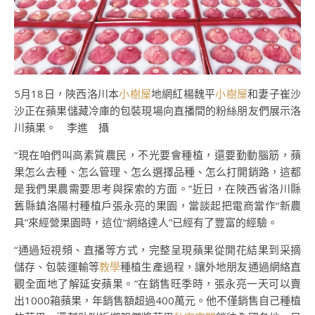
5月18日，陜西洛川本
小樹屋
地網紅楊魏平
小樹屋
和妻子崔沙
沙正在蘋果儲藏冷庫的包裝現場向直播間的粉絲朋友們展示洛
川蘋果。 李進 攝
“現在咱們叫高素質農民，不光要會種植，還要勤動腦筋，蘋
果怎么去種、怎么管理、怎么選擇品種、怎么打開銷路，這都
是我們果農需要思考與探索的方面。”近日，在陜西省洛川縣
舊縣鎮洛陽村種植戶張永亮的果園，當談起把電商當作“新農
具”來經營果園時，這位“網絡達人”已經有了豐富的經驗。
“通過短視頻、直播等方式，完整呈現蘋果從開花結果到采摘
儲存、包裝運輸等
教學
種植生產過程，讓外地朋友通過網絡直
觀全面地了解延安蘋果。”在銷售旺季時，張永亮一天可以賣
出1000箱蘋果，年銷售額超過400萬元。他不僅銷售自己種植