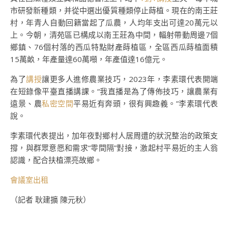
市研發新種類，并從中選出優質種類停止蒔植。現在的南王莊
村，年青人自動回籍當起了瓜農，人均年支出可達20萬元以
上。今朝，清苑區已構成以南王莊為中間，輻射帶動周邊7個
鄉鎮、76個村落的西瓜特點財產蒔植區，全區西瓜蒔植面積
15萬畝，年產量達60萬噸，年產值達16億元。
為了
講授
讓更多人進修農業技巧，2023年，李素環代表開端
在短錄像平臺直播講課。“我直播是為了傳佈技巧，讓農業有
遠景、農
私密空間
平易近有奔頭，很有興趣義。”李素環代表
說。
李素環代表提出，加年夜對鄉村人居周遭的狀況整治的政策支
撐，與群眾意愿和需求“零間隔”對接，激起村平易近的主人翁
認識，配合扶植漂亮故鄉。
會議室出租
（記者 耿建擴 陳元秋）