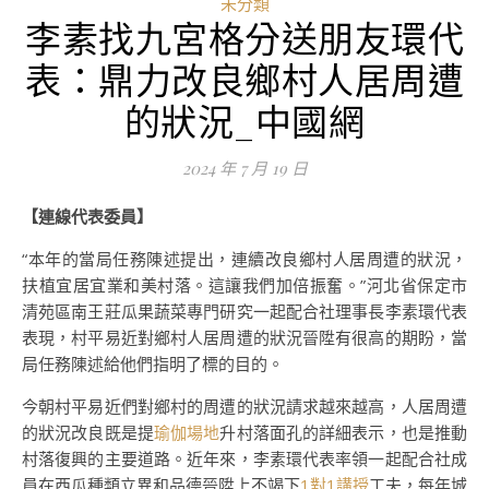
未分類
李素找九宮格分送朋友環代
表：鼎力改良鄉村人居周遭
的狀況_中國網
2024 年 7 月 19 日
【連線代表委員】
“本年的當局任務陳述提出，連續改良鄉村人居周遭的狀況，
扶植宜居宜業和美村落。這讓我們加倍振奮。”河北省保定市
清苑區南王莊瓜果蔬菜專門研究一起配合社理事長李素環代表
表現，村平易近對鄉村人居周遭的狀況晉陞有很高的期盼，當
局任務陳述給他們指明了標的目的。
今朝村平易近們對鄉村的周遭的狀況請求越來越高，人居周遭
的狀況改良既是提
瑜伽場地
升村落面孔的詳細表示，也是推動
村落復興的主要道路。近年來，李素環代表率領一起配合社成
員在西瓜種類立異和品德晉陞上不竭下
1對1講授
工夫，每年城