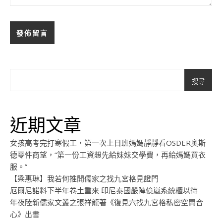
搜尋
近期文章
女孩高考完打寒假工，第一次上日班媽媽靜靜看OSDER奧斯
德零件商望，“第一份工資想先給妹妹交學費，再給媽媽買衣
服。”
【梁惠琳】我若何推開儒家之找九宮格見證門
厄爾尼諾料下半年卷土重來 印尼泰國嚴陣億嵐系統櫃以待
年夜陸新儒家文叢之張祥龍著《復見六找九宮格私密空間合
心》出書