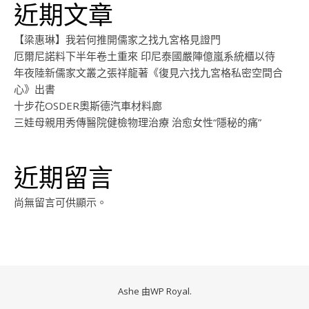
近期文章
【梁惠琳】我若何推開儒家之找九宮格見證門
厄爾尼諾料下半年卷土重來 印尼泰國嚴陣億嵐系統櫃以待
年夜陸新儒家文叢之張祥龍著《復見六找九宮格私密空間合
心》出書
十步花OSDER奧斯德汽車材料廊
三娃母親用秀傳醫院健檢物理治療 治愈女性“隱秘的痛”
近期留言
尚無留言可供顯示。
Ashe 由
WP Royal
.