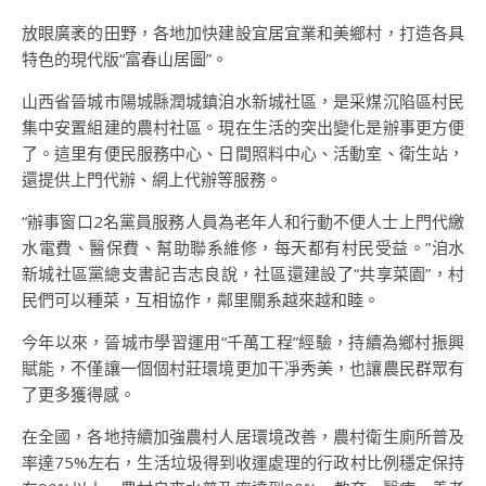
放眼廣袤的田野，各地加快建設宜居宜業和美鄉村，打造各具
特色的現代版“富春山居圖”。
山西省晉城市陽城縣潤城鎮洎水新城社區，是采煤沉陷區村民
集中安置組建的農村社區。現在生活的突出變化是辦事更方便
了。這里有便民服務中心、日間照料中心、活動室、衛生站，
還提供上門代辦、網上代辦等服務。
“辦事窗口2名黨員服務人員為老年人和行動不便人士上門代繳
水電費、醫保費、幫助聯系維修，每天都有村民受益。”洎水
新城社區黨總支書記吉志良說，社區還建設了“共享菜園”，村
民們可以種菜，互相協作，鄰里關系越來越和睦。
今年以來，晉城市學習運用“千萬工程”經驗，持續為鄉村振興
賦能，不僅讓一個個村莊環境更加干凈秀美，也讓農民群眾有
了更多獲得感。
在全國，各地持續加強農村人居環境改善，農村衛生廁所普及
率達75%左右，生活垃圾得到收運處理的行政村比例穩定保持