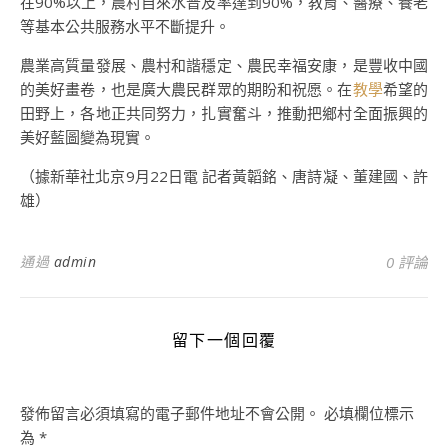
在90%以上，農村自來水普及率達到90%，教育、醫療、養老
等基本公共服務水平不斷提升。
農業高質量發展、農村和諧穩定、農民幸福安康，是豐收中國
的美好畫卷，也是廣大農民群眾的期盼和祝愿。在
教學
希望的
田野上，各地正共同努力，扎實奮斗，推動把鄉村全面振興的
美好藍圖變為現實。
（據新華社北京9月22日電 記者黃韜銘、唐詩凝、董建國、許
雄）
通過
admin
0 評論
留下一個回覆
發佈留言必須填寫的電子郵件地址不會公開。
必填欄位標示
為
*