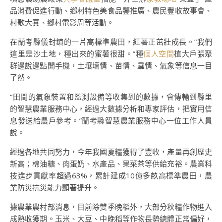
品消費促進行動、鄉村特色美食品鑒推廣、農民豐收故事會、
村歌大賽、鄉村電影周等活動。
在蘭考縣儀封鎮的一片高標準農田，紅薯正茁壯成長。“我們
這里是沙土地，種出來的蜜薯很甜。”種
個人空間
植大戶張聚
群邊說邊點開手機，土壤墑情、苗情、蟲情、氣象等信息一目
了然。
“田間的氣象裝置和監測設備等收集到的數據，會傳輸到縣里
的智慧農業服務中心，經過大數據分析和專家評估，把實用信
息發送給農戶參考。”蘭考縣智慧農業服務中心一位工作人員
說。
經過各地共同努力，今年我國夏糧獲得了豐收，產量再創歷史
新高；棉油糖、肉蛋奶、水產品、果菜茶等供給充裕。農業科
技進步貢獻率超過63%，累計建成10億多畝高標準農田，農
業防災抗災能力顯著提升。
據農業農村部消息，目前除雙季晚稻外，大部分秋糧作物進入
成熟收獲期。玉米、大豆、中晚稻等作物長勢總體正常偏好，