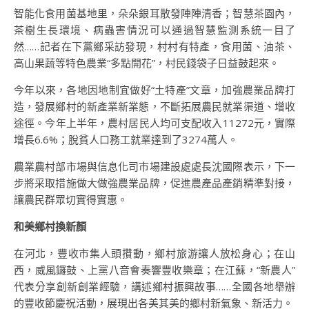
智能化食用菌基地里，朵朵銀耳散發陣陣清香；智慧茶園內，
茶樹生長環境、病蟲害情況可以通過智慧監測系統一目了
然……記者在下黨鄉采訪發現，村村有特產，食用菌、油茶、
高山果蔬等特色農業“多點開花”，村民錢袋子日益鼓起來。
今年以來，各地因地制宜做好“土特產”文章，加強農業品牌打
造，發展鄉村的新產業新業態，不斷拓展農民就業渠道、增收
途徑。今年上半年，農村居民人均可支配收入11272元，實際
增長6.6%；脫貧人口務工就業達到了3274萬人。
農業農村部市場與信息化司市場建設處處長沈國際表示，下一
步將采取措施做大做強農業品牌，促進農產品產銷精準對接，
讓農民群眾切實得實惠。
和美鄉村換新顏
在河北，豐收市集人頭攢動，鄉村旅游讓人放松身心；在山
西，威風鑼鼓、上黨八音會奏響豐收樂章；在江蘇，“新農人”
代表分享創新創業經驗，講述鄉村振興故事……全國各地舉辦
的豐收節慶祝活動，展現出各美其美的鄉村新氣象、新活力。