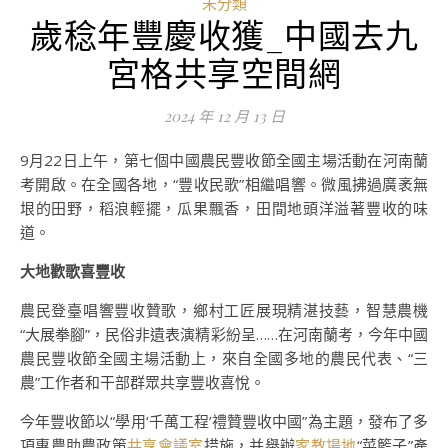
未分類
歲稔年豐慶收獲_中國去九
宮格共享空間網
2024 年 12 月 13 日
9月22日上午，第七個中國農民豐收節全國主場活動在河南蘭
考開啟。在全國各地，“豐收民歌”相繼唱響。微風拂過廣袤無
垠的田野，稻浪輕擺，瓜果飄香，田間地頭洋溢著豐收的味
道。
大地歡歌喜豐收
農民登臺唱響豐收贊歌，鄉村工匠展現精湛技藝，智慧農機
“大展拳腳”，民俗非遺表演精彩紛呈……在河南蘭考，今年中國
農民豐收節全國主場活動上，來自全國多地的農民代表、“三
農”工作者和干部群眾共享豐收喜悅。
今年豐收節以“學用‘千萬工程’禮贊豐收中國”為主題，發布了多
項惠農助農政策
共享會議室
措施，并舉辦
家教場地
“菜籃子”產