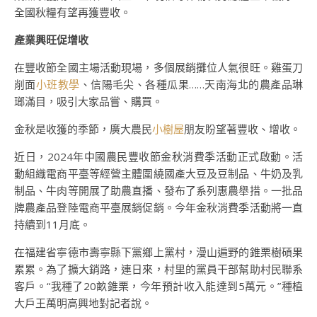
全國秋糧有望再獲豐收。
產業興旺促增收
在豐收節全國主場活動現場，多個展銷攤位人氣很旺。雞蛋刀
削面
小班教學
、信陽毛尖、各種瓜果……天南海北的農產品琳
瑯滿目，吸引大家品嘗、購買。
金秋是收獲的季節，廣大農民
小樹屋
朋友盼望著豐收、增收。
近日，2024年中國農民豐收節金秋消費季活動正式啟動。活
動組織電商平臺等經營主體圍繞國產大豆及豆制品、牛奶及乳
制品、牛肉等開展了助農直播、發布了系列惠農舉措。一批品
牌農產品登陸電商平臺展銷促銷。今年金秋消費季活動將一直
持續到11月底。
在福建省寧德市壽寧縣下黨鄉上黨村，漫山遍野的錐栗樹碩果
累累。為了擴大銷路，連日來，村里的黨員干部幫助村民聯系
客戶。“我種了20畝錐栗，今年預計收入能達到5萬元。”種植
大戶王萬明高興地對記者說。