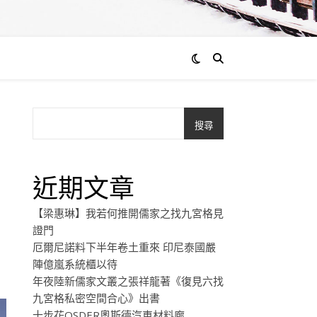
搜尋
近期文章
【梁惠琳】我若何推開儒家之找九宮格見
證門
厄爾尼諾料下半年卷土重來 印尼泰國嚴
陣億嵐系統櫃以待
年夜陸新儒家文叢之張祥龍著《復見六找
九宮格私密空間合心》出書
十步花OSDER奧斯德汽車材料廊