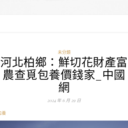
未分類
河北柏鄉：鮮切花財產富
農查覓包養價錢家_中國
網
2024 年 6 月 29 日
包養