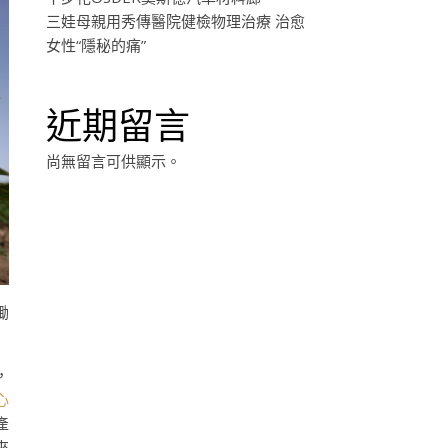
三娃母親用秀傳醫院健檢物理治療 治愈
女性“隱秘的痛”
近期留言
尚無留言可供顯示。
鋤
，
心
產
來