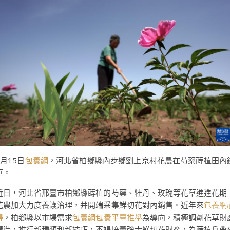
5月15日
包養網
，河北省柏鄉縣內步鄉劉上京村花農在芍藥蒔植田內
草。
近日，河北省邢臺市柏鄉縣蒔植的芍藥、牡丹、玫瑰等花草進進花期
花農加大力度養護治理，并開端采集鮮切花對內銷售。近年來
包養網
得
，柏鄉縣以市場需求
包養網
包養平臺推舉
為導向，積極調劑花草財
構造，推行新種類和新技巧，不竭培養強大鮮切花財產，為蒔植戶帶