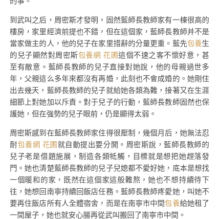
的事。
到武叫之后，周密斯才發明，固然藍師長教師家有一棟很高的
樓房，家里經濟前提也不錯，但在這個家，藍師長教師并不是
當家做主的人，他的兒子在家里措辭的分量更重。藍先
包養
生
的兒子顯然對周密斯
包養網 花圃
這個不速之客不懷好意，甚
至有敵意。藍師長教師的兒子直接對她說，他的母親過世多
年，父親這么多年來都沒有再婚，此刻也不會成婚的。她剛住
出去幾天，藍師長教師的兒子就給她各類為難，接著又在生涯
細節上對她加以斥責。對于兒子的行動，藍師長教師固然也保
護她，但在強勢的兒子眼前，仍是顯得太弱。
周密斯感到在藍師長教師家住得很壓制，幾個月后，她無法忍
耐
包養網 花圃
就自動提出要分開。周密斯說，藍師長教師的
兒子老是借題施展，制造各類牴觸，目標就是想把她趕落發
門。她也清楚藍師長教師的兒子兒媳都不愛好她，底本是想找
一個暖和的家，既然在這個家這般難熬，她也不想持續待下
往，她想回南寧持續回飯店任務。藍師長教師疼愛她，叫她不
要再住飯店所有人全體宿舍，而是在南寧市中間
包養
給她租了
一間屋子，她也就安心腸再從武叫搬回了南寧市中間。