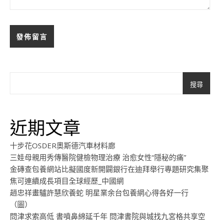
搜尋
近期文章
十步花OSDER奧斯德汽車材料廊
三娃母親用秀傳醫院健檢物理治療 治愈女性“隱秘的痛”
金磚查包養網站比擬國度新開闢銀行在迪拜舉行專題研究集聚
焦可連續成長項目全球經歷_中國網
趙忠祥畫驢許慧欣養蛇 明星業余台包養網心得各好一行
（圖）
問津求索高低 書噴鼻綿延千年 問津書院與城找九宮格共享空