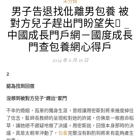
未分類
男子告退找仳離男包養 被
對方兒子趕出門盼望失 _
中國成長門戶網－國度成長
門查包養網心得戶
2024 年 6 月 16 日
2
認為找到回宿
沒想到被對方兒子“趕出”家門
不幸的婚姻，孤單的獨身生涯，曾經讓周密斯對將來幾度掉往
了信念，藍師長教師的呈現和對她的許諾，仿佛是一根救命稻
草，讓她絕不遲疑地做了決議。周密斯說，回憶本身那時的決
議，真是太輕率沖動了，
包養
完整沒有斟酌到將來有能夠產生