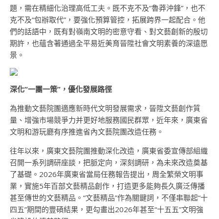
題，需在精細化治理高低工夫。既不克不及“魯莽沖鋒”，也不
克不及“包辦取代”，要強化預算管控，拓展跨界一起配合。他
們的話語中，既有對嶺南文明的密意守看、對文藝創新的殷切
期許，也蘊含著通過全平易近美育晉陞社會文明素養的深遠愿
景。
深化“一團一策”，優化發展路徑
為推動文藝院團適應新時代文明發展需求，晉陞文藝創作質
量、增強市場競爭力并更好地服務國民群眾，近年來，廣東省
文明和游玩廳有序推進省內文藝院團改造任務。
往年以來，廣東文藝院團推動深化改造，廣東省委宣傳部組織
召開一系列調研座談，把脈定向，深刻調研，為未來改造奠基
了基礎。2026年廣東省當局任務報告提出，周全繁榮文明事
業，實施5年百部文藝精品創作，打造更多能夠長久廣泛傳播
甚至傳世的文藝精品。“文藝精品”作為關鍵詞，不僅串聯起“十
四五”期間的豐碩結果，更勾畫出2026年甚至“十五五”文明強