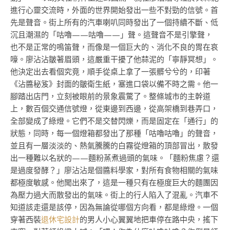
進行心靈交流時，外面的世界開始發出一些不對勁的信號。首
先是聲音。街上所有的汽車喇叭同時發出了一個持續不斷、低
沉且潮濕的「咕嚕——咕嚕——」聲。這聲音不是引擎聲，
也不是正常的鳴笛聲，而像是一個巨大的、消化不良的胃在哀
嚎。廖沾沾皺著眉頭，這嚴重干擾了他蒜泥的「寧靜冥想」。
他決定出去看個究竟，順手從桌上拿了一張髒兮兮的，印著
《沾醬秘笈》封面的皺衛生紙，塞進口袋以備不時之需。他一
腳踏出店門，立刻被眼前的景象震驚了。整條城市的主幹道
上，數百個交通信號燈，從東邊到西邊，從高架橋到巷弄口，
全部變成了綠燈。它們不是交替閃爍，而是固定在「通行」的
狀態，同時，每一個燈箱都發出了那種「咕嚕咕嚕」的聲音，
並且有一層淡淡的、熱氣騰騰的白霧從燈箱的頂部冒出，散發
出一種難以名狀的——麵粉蒸煮過頭的氣味。「麵粉焦慮？還
是過度發酵？」廖沾沾是個醬料學家，對所有食物相關的氣味
都極度敏感。他聞出來了，這是一種只有在極度巨大的麵團因
為壓力過大而散發出的氣味。街上的行人陷入了混亂。汽車不
知道該走還是該停，因為無論從哪個方向看，都是綠燈。一個
穿著西裝
退休宅設計
的男人小心翼翼地把車停在路中央，搖下