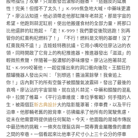
般地擋住了攻擊，只是散發出濃郁的麵香。「這麵皮的延展
性！完美！但撐不了太久！」K-999焦急地大喊，中藥味更濃
了。廖沾沾知道，他必須帶走他那缸陳年老蒜泥，那是宇宙的
希望。他跑到蒜泥缸前，使出他搬運食材的全部力量，將那口
比他還胖的缸抱起。「走！K-999！我們要從後院逃跑！別再
管你的紅棗枸杞燃料了！」「不行！燃料是文明的基礎！沒了
紅棗我飛不遠！」吉娃娃特務抗議。它用小嘴咬住廖沾沾的衣
領，同時開啟了它背上的枸杞推進器。推進器發出「滋滋」的
輕微煎煮聲，伴隨著一股濃郁的蔘味爆發。廖沾沾抱著蒜泥
缸、K-999咬著他，一起從撞出來的洞口衝向後院。王醋狂的
醋罐機器人發出尖叫：「別想逃！醬油黨餘孽！我會追上
你！」店內剩下的所有空盤子被醋酸氣波震碎，發出了最後的
哀鳴。廖沾沾的宇宙冒險，就在這片蒜泥、中藥和醋酸的混亂
中，拉開了帷幕。《平行泊車維度：車位爭奪戰》何手殘的人
生，被兩個巨
新古典設計
大的陰影籠罩著：停車費，以及平行
泊車。他那輛老舊的掀背車，彷彿繼承了他所有的駕駛焦慮，
從未在他需要時提供過任何幫助。今天，他面臨的是城市傳說
中最恐怖的挑戰，一條夾在理髮店與一間專賣金屬雕像的畫廊
之間的窄巷。一個看起來比他車子尺寸小上三十公分的停車