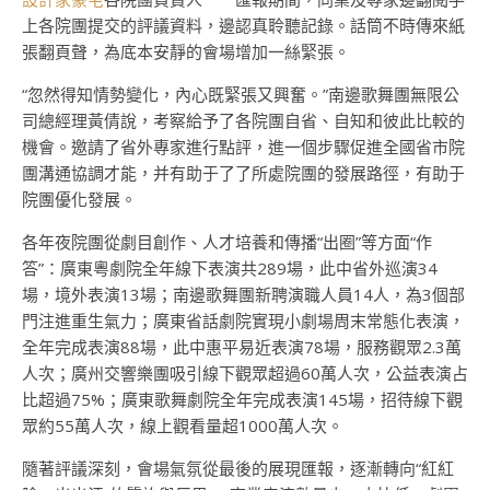
上各院團提交的評議資料，邊認真聆聽記錄。話筒不時傳來紙
張翻頁聲，為底本安靜的會場增加一絲緊張。
“忽然得知情勢變化，內心既緊張又興奮。”南邊歌舞團無限公
司總經理黃倩說，考察給予了各院團自省、自知和彼此比較的
機會。邀請了省外專家進行點評，進一個步驟促進全國省市院
團溝通協調才能，并有助于了了所處院團的發展路徑，有助于
院團優化發展。
各年夜院團從劇目創作、人才培養和傳播“出圈”等方面“作
答”：廣東粵劇院全年線下表演共289場，此中省外巡演34
場，境外表演13場；南邊歌舞團新聘演職人員14人，為3個部
門注進重生氣力；廣東省話劇院實現小劇場周末常態化表演，
全年完成表演88場，此中惠平易近表演78場，服務觀眾2.3萬
人次；廣州交響樂團吸引線下觀眾超過60萬人次，公益表演占
比超過75%；廣東歌舞劇院全年完成表演145場，招待線下觀
眾約55萬人次，線上觀看量超1000萬人次。
隨著評議深刻，會場氣氛從最後的展現匯報，逐漸轉向“紅紅