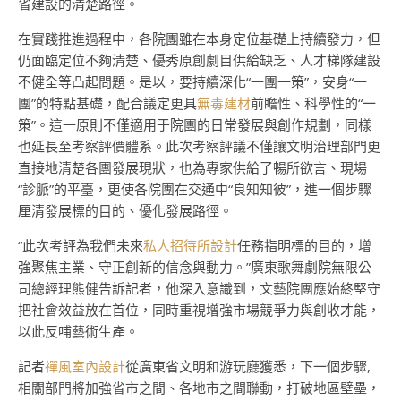
省建設的清楚路徑。
在實踐推進過程中，各院團雖在本身定位基礎上持續發力，但
仍面臨定位不夠清楚、優秀原創劇目供給缺乏、人才梯隊建設
不健全等凸起問題。是以，要持續深化“一團一策”，安身“一
團”的特點基礎，配合議定更具
無毒建材
前瞻性、科學性的“一
策”。這一原則不僅適用于院團的日常發展與創作規劃，同樣
也延長至考察評價體系。此次考察評議不僅讓文明治理部門更
直接地清楚各團發展現狀，也為專家供給了暢所欲言、現場
“診脈”的平臺，更使各院團在交通中“良知知彼”，進一個步驟
厘清發展標的目的、優化發展路徑。
“此次考評為我們未來
私人招待所設計
任務指明標的目的，增
強聚焦主業、守正創新的信念與動力。”廣東歌舞劇院無限公
司總經理熊健告訴記者，他深入意識到，文藝院團應始終堅守
把社會效益放在首位，同時重視增強市場競爭力與創收才能，
以此反哺藝術生產。
記者
禪風室內設計
從廣東省文明和游玩廳獲悉，下一個步驟,
相關部門將加強省市之間、各地市之間聯動，打破地區壁壘，