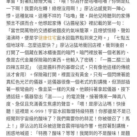
車窗，對著紅綠燈大喊：「喂！你為什麼咕嚕咕嚕？你倒是紅
一下啊！我要向左轉！綠燈沒用啊！」廖沾沾感覺到一陣心
悸。這種氣味，這種不祥的「咕嚕」聲，與他兒時聽到的家傳
預言不謀而合。他想起家傳《沾醬秘笈》裡記載的第一句：
「當世間萬物的交通都被麵皮的氣味籠罩，且燈號恒綠、聲如
湯沸時，便是宇
健康住宅
宙水餃臨界點到來之時。」「七點五
個地球年…怎麼這麼快？」廖沾沾猛地衝回店裡，衝到後廚，
打開了一個藏在舊冰櫃後面的暗門。暗門裡放著一個老舊的、
像是古代金屬保險箱的東西。他輸入了密碼：「一醬二醋三油
四辣五蒜泥」（這是醬料界的基礎公式，只有像他這樣的傳統
派才會用）。保險箱打開，裡面沒有黃金，只有一個閃爍著詭
異紅色光芒的儀器。這儀器很像一個老式的對講機，但頂部插
著一根彎曲的、像韭菜一樣的天線。他顫抖著拿起儀器，按下
通話鈕。儀器發出「滋——」的電流聲，接著傳來一陣高八
度、急促且充滿養生焦慮的聲音。「喂！是廖沾沾嗎！快接
聽！這裡是 K-999！宇宙水餃聯盟特級特務！你那邊是不是已
經聞到宇宙級的酸味了？我們需要你的蒜泥！你被徵召了！馬
上！」廖沾沾的耳朵被這聲音震得嗡嗡作響，他捏著對講機，
困惑地喊道：「特務？酸味？等等！我聞到的不是酸味！是麵