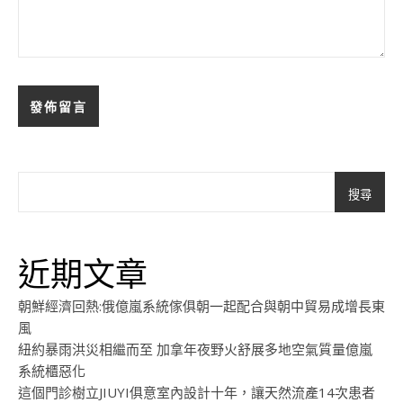
搜尋
近期文章
朝鮮經濟回熱:俄億嵐系統傢俱朝一起配合與朝中貿易成增長東
風
紐約暴雨洪災相繼而至 加拿年夜野火舒展多地空氣質量億嵐
系統櫃惡化
這個門診樹立JIUYI俱意室內設計十年，讓天然流產14次患者