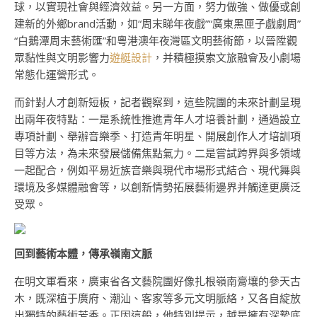
球，以實現社會與經濟效益。另一方面，努力做強、做優或創
建新的外鄉brand活動，如“周末睇年夜戲”“廣東黑匣子戲劇周”
“白鵝潭周末藝術匯”和粵港澳年夜灣區文明藝術節，以晉陞觀
眾黏性與文明影響力
遊艇設計
，并積極摸索文旅融會及小劇場
常態化運營形式。
而針對人才創新短板，記者觀察到，這些院團的未來計劃呈現
出兩年夜特點：一是系統性推進青年人才培養計劃，通過設立
專項計劃、舉辦音樂季、打造青年明星、開展創作人才培訓項
目等方法，為未來發展儲備焦點氣力。二是嘗試跨界與多領域
一起配合，例如平易近族音樂與現代市場形式結合、現代舞與
環境及多媒體融會等，以創新情勢拓展藝術邊界并觸達更廣泛
受眾。
回到藝術本體，傳承嶺南文脈
在明文軍看來，廣東省各文藝院團好像扎根嶺南膏壤的參天古
木，既深植于廣府、潮汕、客家等多元文明脈絡，又各自綻放
出獨特的藝術芳香。正因這般，他特別提示，越是擁有深摯底