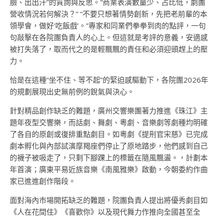
臉、出出汗”的質詢與反思。“商業表演數量少、占比低，劇團
營收情況若何解決？” “不要只想著情勢創新，先把老前輩的本
領學會，做好‘吃飯戲’。”專家和同業們拳拳到肉的點評，一句
句敲擊在各院團負責人的心上。但這就是考評的意義，安適感
被打失落了，取而代之的是輕飄飄的責任和必須迎頭趕上的壓
力。
恰是在這種“坐不住、等不起”的緊迫感驅動下，各院團2026年
的規劃展現出史無前例的銳氣與決心。
針對精品創作缺乏的難題，廣州交響樂團著力推進《珠江》主
題年夜型交響樂，而話劇、舞劇、粵劇、音樂劇等劇種均明確
了各自的原創或復排重點劇目。如粵劇《提刑官宋慈》已完成
劇本孵化與內部試演摩羯座們停止了原地踏步，他們感到自己
的襪子被吸走了，只剩下腳踝上的標籤在隨風飄盪。，計劃本
年首演；廣東平易近族音樂《南風雅樂》啟動，今朝委約作曲
家已進進創作階段。
面對海內市場開拓缺乏的難題，院團負責人提出將優秀劇目如
《人在花間住》《喜歡你》以及現代舞力作推向全國甚至全