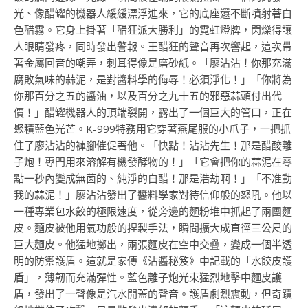
光、像醋罐的機器人緩緩漂浮進來，它的底座還不斷噴射著白
色醋霧。它身上掛著「醋狂派大勝利」的霓虹燈牌，閃爍得讓
人眼睛發疼，同時發出警報。王醋狂的聲音再次響起，這次帶
著金屬回音的嘲弄，刺耳得像是磨砂紙。「廖沾沾！你那充滿
腐敗氣味的蒜泥，是對醬料學的侮辱！必須淨化！」「你將為
你那百分之五的醬油，以及百分之九十五的邪惡蒜頭付出代
價！」醋罐機器人的頂端裂開，露出了一個巨大的管口，正在
聚積藍色光芒。K-999特務用它穿著燕尾服的小爪子，一把抓
住了廖沾沾的褲腳催促著他。「快點！沾沾先生！那是醋酸離
子炮！專門用來溶解有機發酵物的！」「它會把你的蒜泥在零
點一秒內變成無菌的、純淨的白醋！那是浩劫啊！」「不准動
我的蒜泥！」廖沾沾發出了醬料學家對待信仰般的怒吼。他以
一種專業包水餃的極限速度，從旁邊的麵粉堆中抓起了兩團麵
皮。麵皮被他用氣功般的捏製手法，瞬間擴大成直徑三公尺的
巨大麵皮。他猛地擲出，兩張麵皮在空中交疊，變成一個半透
明的防禦護盾。這就是家傳《沾醬秘笈》中記載的「水餃皮護
盾」，薄韌而充滿彈性。藍色離子炮光束猛烈地擊中麵皮護
盾，發出了一聲像是汽水開蓋的聲音。護盾劇烈震動，但奇蹟