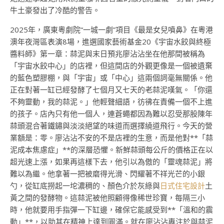
牛土豪發出了冷酷的警告。
2025年，廣東粵劇院“一城一劇”項目《最是女兒噴鼻》在粵港
澳年夜灣區表演8場，進選國家藝術基金20《宇宙水餃與終極
醬料師》第一章：蒜泥與末日預兆廖沾沾坐在他那間被稱為
「宇宙水餃中心」的店裡，但這間店的外觀更像是一個被遺棄
的藍色塑膠棚，與「宇宙」或「中心」這兩個詞毫無關係。他
正在對著一缸已經發酵了七個月又七天的老蒜泥嘆氣。「你還
不夠靈動，我的蒜泥。」他輕聲細語，彷彿在責備一個不上進
的孩子。店內只有他一個人，連蒼蠅都因為難以忍受那股陳年
蒜頭混合著鐵鏽與淡淡絕望的味道而選擇繞道飛行。今天的營
業額是：零。廖沾沾不安的不是店裡的生意，而是他對**「蒜
泥成本焦慮症」**的深層恐懼。新鮮蒜頭每公斤的價格正在以
超光速上漲，如果再這樣下去，他引以為傲的「靈魂蒜泥」將
難以為繼。他拿著一把被磨得光滑、閃耀著不祥光芒的小銀
勺，從缸底撈起一坨濃稠的、顏色介於灰綠與
日式住宅設計
土
黃之間的發酵物。這蒜泥被他照顧得像稀世珍寶，每隔三小
時，他就要用手指彈一下缸邊，確保它能感受到**「溫和的震
動」**，以助其在精神上達到圓滿。就在廖沾沾專注於與蒜泥