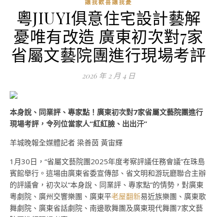
讓我歡喜讓我憂
粵JIUYI俱意住宅設計藝解
憂唯有改造 廣東初次對7家
省屬文藝院團進行現場考評
2026 年 2 月 4 日
本身說、同業評、專家點！廣東初次對7家省屬文藝院團進行
現場考評，令列位當家人“紅紅臉、出出汗”
羊城晚報全媒體記者 梁善茵 黃宙輝
1月30日，“省屬文藝院團2025年度考察評議任務會議”在珠島
賓館舉行。這場由廣東省委宣傳部、省文明和游玩廳聯合主辦
的評議會，初次以“本身說、同業評、專家點”的情勢，對廣東
粵劇院、廣州交響樂團、廣東平
老屋翻新
易近族樂團、廣東歌
舞劇院、廣東省話劇院、南邊歌舞團及廣東現代舞團7家文藝