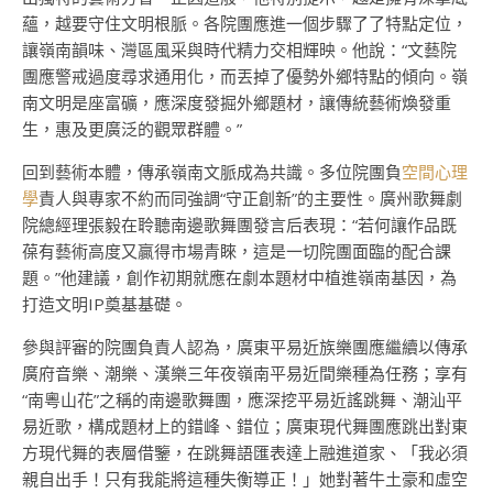
蘊，越要守住文明根脈。各院團應進一個步驟了了特點定位，
讓嶺南韻味、灣區風采與時代精力交相輝映。他說：“文藝院
團應警戒過度尋求通用化，而丟掉了優勢外鄉特點的傾向。嶺
南文明是座富礦，應深度發掘外鄉題材，讓傳統藝術煥發重
生，惠及更廣泛的觀眾群體。”
回到藝術本體，傳承嶺南文脈成為共識。多位院團負
空間心理
學
責人與專家不約而同強調“守正創新”的主要性。廣州歌舞劇
院總經理張毅在聆聽南邊歌舞團發言后表現：“若何讓作品既
葆有藝術高度又贏得市場青睞，這是一切院團面臨的配合課
題。”他建議，創作初期就應在劇本題材中植進嶺南基因，為
打造文明IP奠基基礎。
參與評審的院團負責人認為，廣東平易近族樂團應繼續以傳承
廣府音樂、潮樂、漢樂三年夜嶺南平易近間樂種為任務；享有
“南粵山花”之稱的南邊歌舞團，應深挖平易近謠跳舞、潮汕平
易近歌，構成題材上的錯峰、錯位；廣東現代舞團應跳出對東
方現代舞的表層借鑒，在跳舞語匯表達上融進道家、「我必須
親自出手！只有我能將這種失衡導正！」她對著牛土豪和虛空