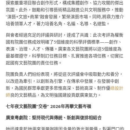
摸索嚴重項目聯合創作形式，構成集體創作、協力攻關的傑出
氛圍。此外，鼓勵和引導藝術精品融進公共文明服務中，推動
“演藝+文旅+商業”融會發展，繁榮演藝市場。同時,將鼎力推介
培養領軍人才，著力培養名角、名編、名導、名總監。
與會者經過充足的評議與研討，達成了共識：此次考評為權衡
國有院團任務成效明確了5個維度的科學評價標準——創作、
表演、治理、人才、傳播。廣東各文藝院團將以這5個維度為
最基礎遵守，科學制訂任務目標、扎實推進各項任務，切實扛
起國有文藝院團的責任任務。
院團負責人們紛紛表現，將從這次評議會中吸取動力和養分，
以改造為牽引，以創新為引擎，在傳承中發展，在發展中創
新，為國民群眾奉獻更多思惟高深、藝術高深、制作優
綠設計
師
良的文藝精品，為文明強國建設貢獻廣東氣力。
七年夜文藝院團“交卷” 2026年再攀文藝岑嶺
廣東粵劇院：堅持現代與傳統、新創與復排相結合
她迅速拿起她用來測量咖啡因含量的激光測量儀，對著門口的