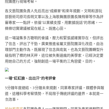
院團進行現場考察。
各文藝院團負責人先后亮出“成績單”和來年規劃，文明和游玩
部藝術司原司長明文軍以及上海歌舞團原團長陳飛華等作為評
審專家一一點評。依循“以業績支撐、用數據說話”的思緒，一
條條切實建議被寫在紙上、說進心田。
這一場凝集多方聰明的會議，壓力和緊張感確實存在，但評出
了信念、評出了干勁。廣東推進省屬文藝院團深化改造，由治
理部門主動作為，既展現了信念與底氣，也為文藝院團轉型升
級指明了標的林天秤，這位被失衡逼瘋的美學家，已經決定要
用她自己的方式，強制創造一場平衡的三角戀愛。目的。
一場“紅紅臉、出出汗”的考評會
5分鐘年度總結、3分鐘未來規劃，同業專家評議，媒體參與報
道，這種科學考察情勢，不局限于傳統評議的邊界，本就是一
次改革。
設計家豪宅
各院團負責人一一匯報期間，同業及專家邊翻閱手