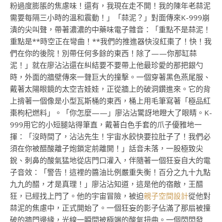
粉過度膨脹的焦慮味！還有，我現在走不開！我的陳年老蒜泥
需要每隔三小時的溫和震動！」「蒜泥？」對面傳來K-999崩
潰的尖叫聲，帶著濃濃的中藥味電子雜音：「重點不是蒜泥！
重點是**時空正在彎曲！**我們的推進器快沒紅棗了！快！我
們在你的後院！別帶任何多餘的東西！除了——你那缸蒜
泥！」就在廖沾沾還在糾結要不要帶上他最珍愛的那把銀勺
時，外面的牆壁傳來一聲巨大的撞擊。一個穿著黑色燕尾服、
戴著太陽眼鏡的太空吉娃娃，正從牆上的破洞鑽進來。它的背
上揹著一個像是小型瓦斯桶的東西，桶上用毛筆寫著「極品紅
棗枸杞燃料」。「你怎麼——」廖沾沾驚訝地瞪大了眼睛。K-
999用它的小短腿站得筆直，戴著白色手套的爪子優雅地一
揮：「沒時間了，沾沾先生！宇宙水餃快要拉肚子了！我們必
須在你被醋酸離子炮鎖定前離開！」話音未落，一股極致尖
銳、刺鼻的酸氣猛地從店門口灌入，伴隨著一個狂妄自大的電
子音效：「警告！這裡的醬油比例嚴重失衡！百分之九十九點
九九的醋，才是真理！」廖沾沾知道，這是他的宿敵，王醋
狂，已經找上門了。他的宇宙冒險，被迫
親子空間設計
從他對
蒜泥的焦慮中，正式開始了。一個狂妄的影子佔滿了那扇被撞
破的牆門邊緣，光線一瞬間被極端的酸氣扭曲。一個閃閃發