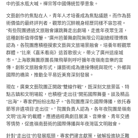
中的張水瓶大喊。禪宗等中國傳統哲學意象。
文藝創作的焦點在人，青年人才培養成為焦點議題。而作為藝
術價值的最終評判者，觀眾的沉醉親身經歷同樣不容忽視。
“有些院團通過文旅融會讓跳舞走出劇場，走進年夜眾生涯，
這種創新值得借鑒。”廣州芭蕾舞劇院無限公司副總經理傅姝
認為，各院團應積極摸索文藝與文旅場景融會，培養年輕觀眾
群體。“比來《嘉禾看崗》這首歌很火，帶火了廣州這座城
市。”上海歌舞團原團長陳飛華則呼吁擴年夜嶺南音樂的宣
傳，創新文旅融會形式，讓藝術成為連接傳統與現代、外鄉與
國際的橋梁，推動全平易近美育深刻發展。
現在，廣東文藝院團正開啟“雙線作戰”，既深刻文旅景區、特
點古鎮和文明場館，也積極“走出往”開拓國際舞臺。談及精品
“出海”，專家們紛紛出點子。“各院團應深化國際傳播，依托春
節等非遺項目‘走出往’。” 院團負責人認為，各年夜院團是嶺南
文明“出海”的載體，應通過經典劇目展演、音樂會、青年交通
等情勢，促進嶺南藝術的國際傳播與年夜灣區文明融會。
針對“走出往”的發展瓶頸，專家們建言獻策，破解投進缺乏難