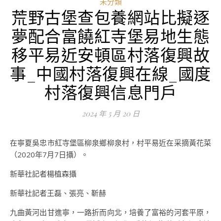
未分類
荒野古堡查包養網站比擬逐
夢配合富饒紅寺堡易地生態
移平易近安頓區村落復興故
事_中國村落復興在線_國度
村落復興信息門戶
2024 年 5 月 20 日
在寧夏吳忠市紅寺堡區柳泉鄉柳泉村，村平易近在采摘黃花菜
（2020年7月7日攝）。
新華社記者楊植森攝
新華社記者王磊、張亮、靳赫
九曲黃河出甘進寧，一路折而向北，培養了富裕的河套平原，