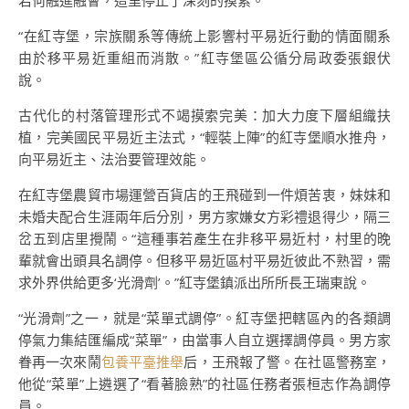
若何融進融會，這里停止了深刻的摸索。
“在紅寺堡，宗族關系等傳統上影響村平易近行動的情面關系
由於移平易近重組而消散。”紅寺堡區公循分局政委張銀伏
說。
古代化的村落管理形式不竭摸索完美：加大力度下層組織扶
植，完美國民平易近主法式，“輕裝上陣”的紅寺堡順水推舟，
向平易近主、法治要管理效能。
在紅寺堡農貿市場運營百貨店的王飛碰到一件煩苦衷，妹妹和
未婚夫配合生涯兩年后分別，男方家嫌女方彩禮退得少，隔三
岔五到店里攪鬧。“這種事若產生在非移平易近村，村里的晚
輩就會出頭具名調停。但移平易近區村平易近彼此不熟習，需
求外界供給更多‘光滑劑’。”紅寺堡鎮派出所所長王瑞東說。
“光滑劑”之一，就是“菜單式調停”。紅寺堡把轄區內的各類調
停氣力集結匯編成“菜單”，由當事人自立選擇調停員。男方家
眷再一次來鬧
包養平臺推舉
后，王飛報了警。在社區警務室，
他從“菜單”上遴選了“看著臉熟”的社區任務者張桓志作為調停
員。