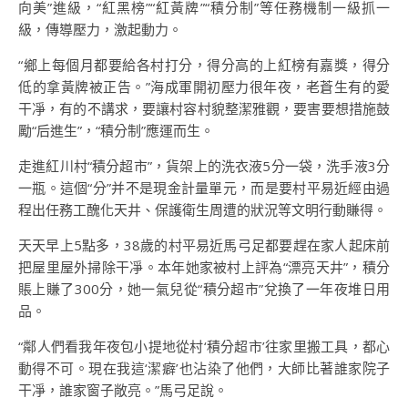
向美”進級，“紅黑榜”“紅黃牌”“積分制”等任務機制一級抓一
級，傳導壓力，激起動力。
“鄉上每個月都要給各村打分，得分高的上紅榜有嘉獎，得分
低的拿黃牌被正告。”海成軍開初壓力很年夜，老蒼生有的愛
干凈，有的不講求，要讓村容村貌整潔雅觀，要害要想措施鼓
勵“后進生”，“積分制”應運而生。
走進紅川村“積分超市”，貨架上的洗衣液5分一袋，洗手液3分
一瓶。這個“分”并不是現金計量單元，而是要村平易近經由過
程出任務工醜化天井、保護衛生周遭的狀況等文明行動賺得。
天天早上5點多，38歲的村平易近馬弓足都要趕在家人起床前
把屋里屋外掃除干凈。本年她家被村上評為“漂亮天井”，積分
賬上賺了300分，她一氣兒從“積分超市”兌換了一年夜堆日用
品。
“鄰人們看我年夜包小提地從村‘積分超市’往家里搬工具，都心
動得不可。現在我這‘潔癖’也沾染了他們，大師比著誰家院子
干凈，誰家窗子敞亮。”馬弓足說。