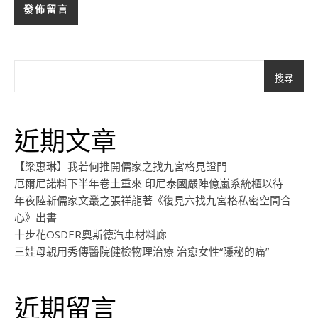
搜尋
近期文章
【梁惠琳】我若何推開儒家之找九宮格見證門
厄爾尼諾料下半年卷土重來 印尼泰國嚴陣億嵐系統櫃以待
年夜陸新儒家文叢之張祥龍著《復見六找九宮格私密空間合
心》出書
十步花OSDER奧斯德汽車材料廊
三娃母親用秀傳醫院健檢物理治療 治愈女性“隱秘的痛”
近期留言