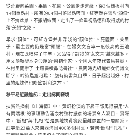
從荒野向菜園、果園、花圃、公園步步進級，從3個樣板村向
14個重點村、所有的64個村落以點帶面，紅寺堡在晉陞“顏值”
上不搞盆景，不撒胡椒面，走出了一條重視品德和取得感的村
落“美顏”之路。
尋求“顏值”，可紅寺堡并非浮淺的“顏值控”。亮體面，美里
子，最主要的仍是富“頭腦”。在婦女文盲率一度較高的玉池
村，現在既喂得了牛羊、又品得了詩歌的“女文青”越來越多。
用文學轉變本身命運的“拇指作家”、全國人年夜代表馬慧娟，
在村里開辦了“土壤書噴鼻唸書社”，農閑時光組織婦女們識文
斷字，吟詩尷尬刁難：“腹有詩書氣自華，日子超出越好，村
里的姐妹們也盼望‘詩和遠方’。”
移平易近融進記：走出認同窘境
扶貧熱播劇《山海情》中，黃軒扮演的下層干部馬得福用“人
有兩端根”的事理勸告涌泉村整村搬家的場景令人淚目。實際
中，“斷根”與“扎根”恰是易地扶貧搬家最難處置的一層關系。
紅寺堡23萬人來自西海固400多個村莊，若何“斷根”“扎根”，