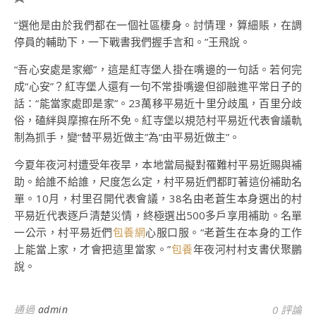
“選他是由於我們都在一個社區棲身。討情理，算細賬，在調
停員的輔助下，一下戰書我們握手言和。”王飛說。
“吾心安處是家鄉”，這是紅寺堡人掛在嘴邊的一句話。若何完
成“心安”？紅寺堡人還有一句不常掛嘴邊但卻融進平常日子的
話：“能當家處即是家”。23萬移平易近十里分歧風，百里分歧
俗，磕絆與摩擦在所不免。紅寺堡以規范村平易近代表會議軌
制為抓手，變“替平易近做主”為“由平易近做主”。
今夏年夜河村遭受年夜旱，本地當局擬對罹難村平易近賜與補
助。給誰不給誰，尺度怎么定，村平易近們都盯著這份補助名
單。10月，村里召開代表會議，38名由老蒼生本身選出的村
平易近代表逐戶清楚災情，終極選出500多戶享用補助。名單
一公示，村平易近們
包養網
心服口服。“老蒼生在本身的工作
上能當上家，才會把這里當家。”
包養
年夜河村村支書伏聚鵬
說。
通過
admin
0 評論