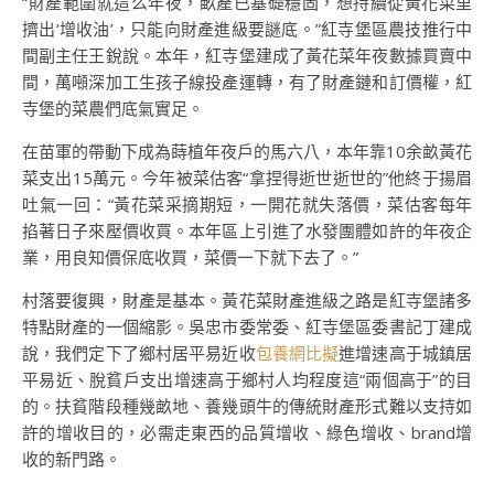
“財產範圍就這么年夜，畝產已基礎穩固，想持續從黃花菜里
擠出‘增收油’，只能向財產進級要謎底。”紅寺堡區農技推行中
間副主任王銳說。本年，紅寺堡建成了黃花菜年夜數據買賣中
間，萬噸深加工生孩子線投產運轉，有了財產鏈和訂價權，紅
寺堡的菜農們底氣實足。
在苗軍的帶動下成為蒔植年夜戶的馬六八，本年靠10余畝黃花
菜支出15萬元。今年被菜估客“拿捏得逝世逝世的”他終于揚眉
吐氣一回：“黃花菜采摘期短，一開花就失落價，菜估客每年
掐著日子來壓價收買。本年區上引進了水發團體如許的年夜企
業，用良知價保底收買，菜價一下就下去了。”
村落要復興，財產是基本。黃花菜財產進級之路是紅寺堡諸多
特點財產的一個縮影。吳忠市委常委、紅寺堡區委書記丁建成
說，我們定下了鄉村居平易近收
包養網比擬
進增速高于城鎮居
平易近、脫貧戶支出增速高于鄉村人均程度這“兩個高于”的目
的。扶貧階段種幾畝地、養幾頭牛的傳統財產形式難以支持如
許的增收目的，必需走東西的品質增收、綠色增收、brand增
收的新門路。