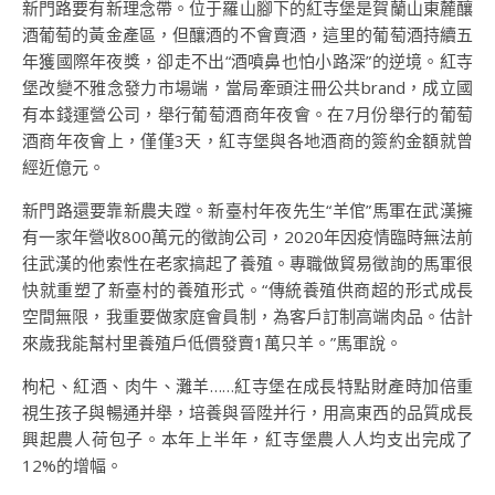
新門路要有新理念帶。位于羅山腳下的紅寺堡是賀蘭山東麓釀
酒葡萄的黃金產區，但釀酒的不會賣酒，這里的葡萄酒持續五
年獲國際年夜獎，卻走不出“酒噴鼻也怕小路深”的逆境。紅寺
堡改變不雅念發力市場端，當局牽頭注冊公共brand，成立國
有本錢運營公司，舉行葡萄酒商年夜會。在7月份舉行的葡萄
酒商年夜會上，僅僅3天，紅寺堡與各地酒商的簽約金額就曾
經近億元。
新門路還要靠新農夫蹚。新臺村年夜先生“羊倌”馬軍在武漢擁
有一家年營收800萬元的徵詢公司，2020年因疫情臨時無法前
往武漢的他索性在老家搞起了養殖。專職做貿易徵詢的馬軍很
快就重塑了新臺村的養殖形式。“傳統養殖供商超的形式成長
空間無限，我重要做家庭會員制，為客戶訂制高端肉品。估計
來歲我能幫村里養殖戶低價發賣1萬只羊。”馬軍說。
枸杞、紅酒、肉牛、灘羊……紅寺堡在成長特點財產時加倍重
視生孩子與暢通并舉，培養與晉陞并行，用高東西的品質成長
興起農人荷包子。本年上半年，紅寺堡農人人均支出完成了
12%的增幅。