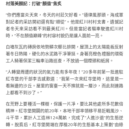
村落美顏記：打破“顏值”焦炙
“你們應當炎天來，冬天的村莊欠好看。”德律風那頭，海成軍
對記者的采訪開初還有點“順從”。他是紅川村村支書，遺憾記
者冬天來采訪看不到最美紅川。但是當記者驅車駛進紅川村
時，“不在顏值巔峰”的村容村貌仍是讓人面前一亮。
白墻灰瓦的磚房依地勢鱗次櫛比排開，屋頂上的太陽能板反射
著冬日熱陽，硬化的水泥路干凈筆挺。身著亮橙色禮服的環衛
工人騎著保潔三輪車沿路巡查，不放過一個煙頭和紙屑。
“人轉變周遭的狀況的氣力能有多年夜！”20多年前第一批進駐
紅寺堡的干部李吉感歎道：“我第一次來紅寺堡時，這里是一
看無邊的沙丘。屋里的窗臺一天不擦就是一層沙，而此刻連路
上都看不到沙了。”
在荒野上要種活一棵樹，保護一片凈，要比其他處所多花數倍
精神。紅寺堡開闢的前20年，本地干部率領移平易近戰風沙、
斗干旱，累計人工造林124萬畝，完成了“人進沙退”的生態逆
轉。脫貧后，紅寺堡開端在厚植20年的生態基本上策劃“由綠