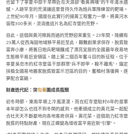
也留下了寧夏中部干旱帶近在天涯卻“看黃興嘆”的千年渴水遺
憾。人跡罕至的荒漠讓這里曾持久作為炮兵軍隊練習的靶場。
上世紀90年月，國度在此實行的揚黃工程奮力一舉，將黃河水
晉陞300多米，流淌進這片名為紅寺堡的荒野。
自此，這個與黃河擦肩而過的荒野迎來重生。23年間，陸續有
23萬人從西海固地域移平易近至此，艱難創業求保存，脫貧致
富奔小康，將舊日炮兵靶場釀成了漂亮宜居的全國最年夜易地
生態移平易近安頓區。踏上第二個百年奮斗目的新征程，位于
寧夏吳忠市的紅寺堡區干部群眾“兵不卸甲，鞍不離馬”，錨定
扶植全國易地搬家脫貧致富示范區的目的，奮楫村落復興，逐
夢配合富饒。
財產迭代記：突
包養
圍成長瓶頸
初冬時節，東南旱塬上冷風凜凜，而在紅寺堡駐村6年的苗軍
本年卻怎么也找不到冬閑的感到，他牽頭成立的黃花菜一起配
合社天天不斷歇地向各地客商供貨。黃花菜，這個助力紅寺堡
脫貧的特點財產，現在正蝶變為增收富平易近新“引擎”。