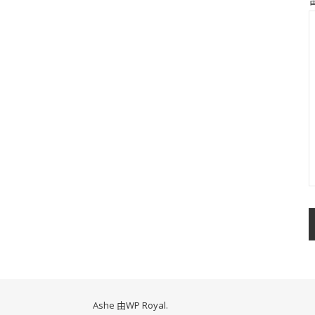
Ashe 由
WP Royal
.