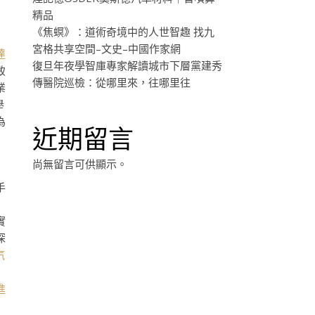
精品
《焦螟》：道術奇境中的人世智趣 找九
宮格共享空間–文史–中國作家網
達
復旦年夜學智庫專家解讀城市下層黨建秀
致
傳醫院巡檢：從哪里來，往哪里往
業
舉
為
近期留言
尚無留言可供顯示。
手
實
深
汽
進