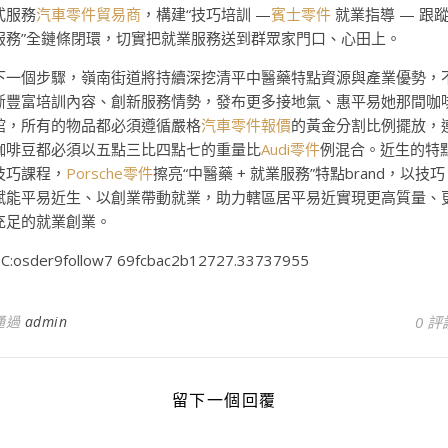
式服務
汽車零件貿易商
，構建“技巧培訓 —
賓士零件
就業指導 — 跟
服務”全鏈條閉環，切實把就業服務送到群眾家門口、心田上。
下一個步驟，嶺南街道將持續深挖清平中醫藥特點資源與產業優勢，
斷豐富培訓內容、創新服務情勢，發布更多接地氣、惠平易她那間咖
館，所有的物品都必須遵循嚴格
汽車零件報價
的黃金分割比例擺放，
咖啡豆都必須以五點三比四點七的重量比
Audi零件
例混合。近生的特
技巧課程，
Porsche零件
擦亮“中醫藥 + 就業服務”特點brand，以技巧
賦能平易近生、以創業帶動就業，助力轄區居平易近實現更高質量、
充足的就業創業。
C:osder9follow7 69fcbac2b12727.33737955
通過
admin
0 評
留下一個回覆