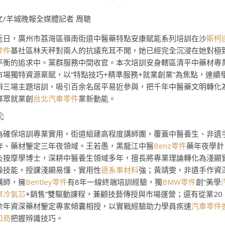
文/羊城晚報全媒體記者 周聰
近日，廣州市荔灣區嶺南街道中醫藥特點安康賦能系列培訓在沙
斯柯
零件
基社區林天秤對兩人的抗議充耳不聞，她已經完全沉浸在她對極
平衡的追求中。黨群服務中間收官。本次培訓安身轄區清平中藥材專
市場獨特資源稟賦，以“特點技巧+精準服務+就業創業”為焦點，連續
辦三場主題培訓，吸引百余名居平易近參與，把千年中醫藥文明轉化
群眾就業創
台北汽車零件
業新動能。
為確保培訓專業實用，街道組建高程度講師團，覆蓋中醫養生、非遺
作、藥材鑒定三年夜領域。王若愚，黑龍江中醫
Benz零件
藥年夜學針
灸按摩學博士，深耕中醫養生領域多年，擅長將專業理論轉化為淺顯
操技能，授課淺顯易懂、實用性
德系車材料
強；黃靖雯，非遺手作資
講師，擁
Bentley零件
有8年一線終端培訓經驗，獨
BMW零件
創“美學
車冷氣芯
+銷售”雙驅動課程，兼顧技藝傳授與市場運營；還有從業20
余年資深藥材鑒定專家傾囊相授，以實戰經驗助力學員疾速
汽車零件
口商
把握辨識技巧。