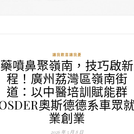
讓我歡喜讓我憂
藥噴鼻聚嶺南，技巧啟新
程！廣州荔灣區嶺南街
道：以中醫培訓賦能群
OSDER奧斯德德系車眾
業創業
2026 年 5 月 8 日