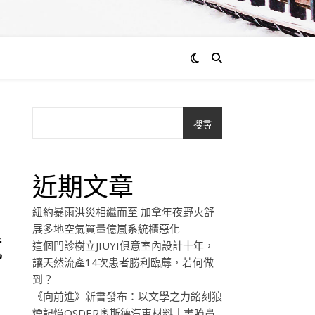
搜尋
近期文章
紐約暴雨洪災相繼而至 加拿年夜野火舒
展多地空氣質量億嵐系統櫃惡化
就
這個門診樹立JIUYI俱意室內設計十年，
讓天然流產14次患者勝利臨蓐，若何做
到？
《向前進》新書發布：以文學之力銘刻狼
煙記憶OSDER奧斯德汽車材料｜書噴鼻