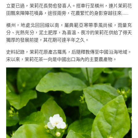
立夏已過，茉莉花長勢愈發喜人。搭車行至橫州，連片茉莉花
田飄來陣陣花噴鼻，途徑兩旁，花農繁忙的身影穿越往來……
橫州，地處北回回線以南，屬典範亞寒帶季風尚候，雨量充
分、光熱充分，泥土肥厚，為喜溫、畏冷的茉莉花供給了得天
獨厚的發展前提，其花期可達半年之久。
史料記錄，茉莉花原產古羅馬，后隨釋教傳至中國沿海地域。
宋以來，茉莉花茶一向是中國出口海內的主要農產物。