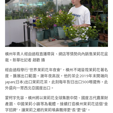
橫州年青人經由過程直播帶貨、網店等情勢向內銷售茉莉花盆
栽。新華社記者 趙歡 攝
經由過程舉行“世界茉莉花年夜會”，橫州不竭晉陞茉莉花著名
度，擴展出口範圍。謝年夜高說，他的茶企2019年末開端向
japan(日本)出口茉莉花茶，此刻每年對日出口500噸擺佈，此
外還向一眾西北亞國度出口。
蒙柯宇先容，橫州將以茉莉花全球集散中間、國度古代農業財
產園、中國茉莉小鎮等為載體，接續打造橫州茉莉花這個“金
字招牌”，讓茉莉之鄉的茉莉噴鼻飄得更“長”更“遠”。