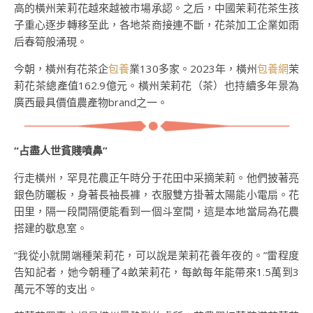
高的橫州茉莉花越來越被市場承認。之后，中國茉莉花茶生孩
子重心逐步轉移至此，各地茶商接連不斷，花茶加工企業如雨
后春筍般涌現。
今朝，橫州有花茶企
包養
業130多家。2023年，橫州
包養網
茉
莉花茶總產值162.9億元。橫州茉莉花（茶）也持續多年景為
廣西最具價值農產物brand之一。
“占盡人世貧賤噴鼻”
行走橫州，罕見花農正午時分于花田中采摘茉莉。他們披著亮
銀色防曬板，身著長袖長褲，衣服雙方掛著太陽能小電扇。花
田里，隔一段間隔便能看到一個斗室間，這是本地當局為花農
搭建的歇息室。
“我從小就開端種茉莉花，可以說是茉莉花養年夜的。”雷程度
告知記者，她今朝種了4畝茉莉花，每畝每年能帶來1.5萬到3
萬元不等的支出。