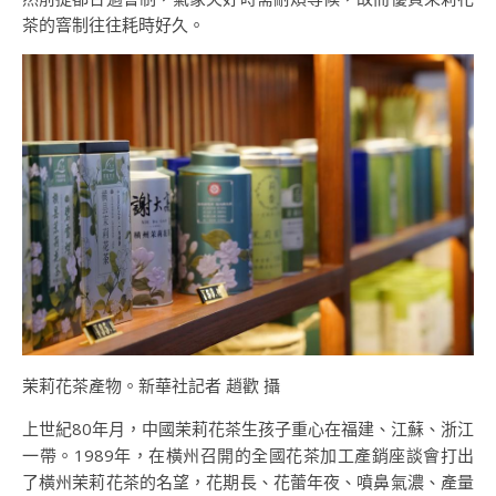
茶的窨制往往耗時好久。
茉莉花茶產物。新華社記者 趙歡 攝
上世紀80年月，中國茉莉花茶生孩子重心在福建、江蘇、浙江
一帶。1989年，在橫州召開的全國花茶加工產銷座談會打出
了橫州茉莉花茶的名望，花期長、花蕾年夜、噴鼻氣濃、產量