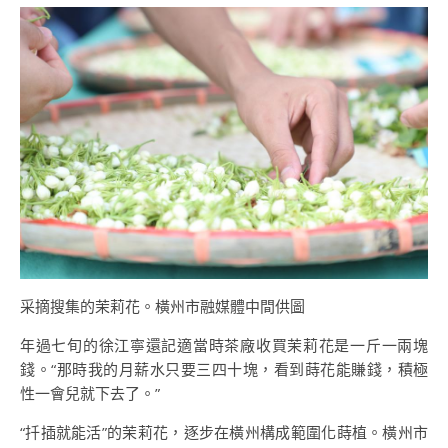
采摘搜集的茉莉花。橫州市融媒體中間供圖
年過七旬的徐江寧還記適當時茶廠收買茉莉花是一斤一兩塊
錢。“那時我的月薪水只要三四十塊，看到蒔花能賺錢，積極
性一會兒就下去了。”
“扦插就能活”的茉莉花，逐步在橫州構成範圍化蒔植。橫州市