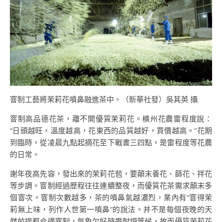
窨制工藝將茉莉花噴鼻融進茶中。（新華社發）吳其英 攝
窨制高品德花茶，離不開優質茉莉花。橫州花農雷程度說：
“日頭越旺，溫度越高，花東西的品質越好，買價越高。”花期
到臨時，從凌晨九點起摘花至下戰書三四點，是雷程度等花農
的日常。
謝年夜高先容，發出來的茉莉花苞，要顛末養花、篩花、拌花
等步調。窨制經過歷程往往連續整夜，而優質花茶需求顛末多
個窨次。窨制次數越多，茶的噴鼻氣越濃烈，業內有“窨得茉
莉無上味，列作人世第一噴鼻”的說法。并不是每個夜晚的天
然前提都合適窨制，氣象欠好時需耐煩等候，故而優質茉莉花