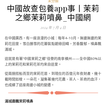
未分類
中國故查包養app事丨茉莉
之鄉茉莉噴鼻_中國網
2024 年 7 月 4 日
在中國廣西，有一座浪漫的小城：每年4-10月，無邊無邊的茉
莉花田里，雪白勝雪的花蕾裝點碧綠田疇，芳香馥郁，噴鼻飄
滿城。
這就是有著“中國茉莉之鄉”佳譽的南寧橫州——全中國80%以
上的茉莉花和茉莉花茶均來自這里。
從兩捆搭船而至的茉莉花苗，到現在的百億元年夜財產，幾十
載時間如梭。一朵花，凝集著幾代花農、茶人、茶商的血汗，
也成績了這座南邊小城的變遷。
滿城盡飄茉莉噴鼻