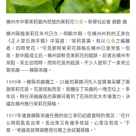
橫州市中華茉莉園內怒放的茉莉花
包養
。新華社記者 趙歡 攝
橫州蒔植茉莉花年代已久。明朝中期，任橫州州判的王濟在
《正人堂日詢手鏡》中寫道：“茉莉甚廣，有以
包養
之編籬
者，四時常花。”可見那時茉莉花蒔植在橫州已是常態。但
是，新中國成立后，橫州卻鮮見茉莉花的蹤跡。記者在橫州市
茶館、茶企訪問時，問到花苗的起源，不少人提到了一家老公
營茶廠——橫縣茶廠。
1959年，橫縣茶廠職工、23歲的黃錦河托人從廣東采購了兩
捆茉莉花苗。花苗搭船而至，就種在了茶廠的一塊空位上。多
年后，時任茶廠廠長的黃錦河看到了花茶的宏大市場潛力，決
議在橫州推行茉莉花蒔植。
1977年進進橫縣茶廠任務的徐江寧仍記適當時的情況：“花什
么時辰能長出來，長出來又有幾多效益，心里沒有底。”于
是，“老廠長就帶頭應用任務之余試著蒔植。”