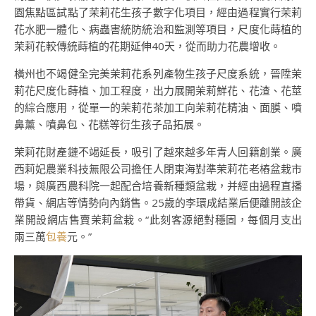
園焦點區試點了茉莉花生孩子數字化項目，經由過程實行茉莉
花水肥一體化、病蟲害統防統治和監測等項目，尺度化蒔植的
茉莉花較傳統蒔植的花期延伸40天，從而助力花農增收。
橫州也不竭健全完美茉莉花系列產物生孩子尺度系統，晉陞茉
莉花尺度化蒔植、加工程度，出力展開茉莉鮮花、花渣、花莖
的綜合應用，從單一的茉莉花茶加工向茉莉花精油、面膜、噴
鼻薰、噴鼻包、花糕等衍生孩子品拓展。
茉莉花財產鏈不竭延長，吸引了越來越多年青人回籍創業。廣
西莉妃農業科技無限公司擔任人閉東海對準茉莉花老樁盆栽市
場，與廣西農科院一起配合培養新種類盆栽，并經由過程直播
帶貨、網店等情勢向內銷售。25歲的李環成結業后便離開該企
業開設網店售賣茉莉盆栽。“此刻客源絕對穩固，每個月支出
兩三萬
包養
元。”