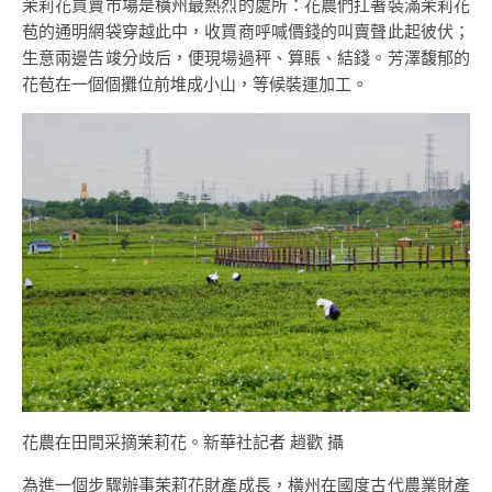
茉莉花買賣市場是橫州最熱烈的處所：花農們扛著裝滿茉莉花
苞的通明網袋穿越此中，收買商呼喊價錢的叫賣聲此起彼伏；
生意兩邊告竣分歧后，便現場過秤、算賬、結錢。芳澤馥郁的
花苞在一個個攤位前堆成小山，等候裝運加工。
花農在田間采摘茉莉花。新華社記者 趙歡 攝
為進一個步驟辦事茉莉花財產成長，橫州在國度古代農業財產