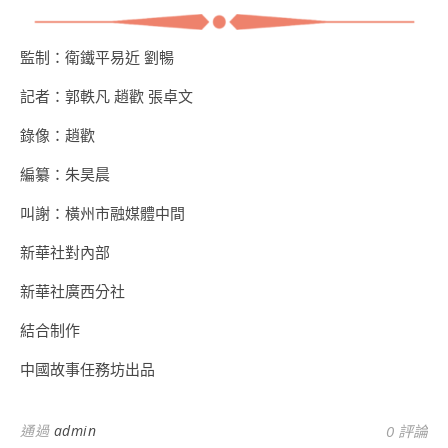
監制：衛鐵平易近 劉暢
記者：郭軼凡 趙歡 張卓文
錄像：趙歡
編纂：朱昊晨
叫謝：橫州市融媒體中間
新華社對內部
新華社廣西分社
結合制作
中國故事任務坊出品
通過
admin
0 評論