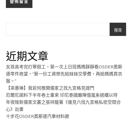
搜尋
近期文章
女孩高考完打寒假工，第一次上日班媽媽靜靜看OSDER奧斯
德零件商望，“第一份工資想先給妹妹交學費，再給媽媽買衣
服。”
【梁惠琳】我若何推開儒家之找九宮格見證門
厄爾尼諾料下半年卷土重來 印尼泰國嚴陣億嵐系統櫃以待
年夜陸新儒家文叢之張祥龍著《復見六找九宮格私密空間合
心》出書
十步花OSDER奧斯德汽車材料廊