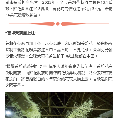
副市長蒙柯宇先容，2023年，全市茉莉花蒔植面積達13.1萬
畝，鮮花產量達10.3萬噸，鮮花均勻價錢達每公斤34元，帶動
34萬花農增收致富。
“窨得茉莉無上味”
茉莉花茶屬再加工茶，以茶為底，和以新穎茉莉花，經由過程
窨制工藝將花噴鼻融進茶中。品茶時，不見花朵，茉莉芬芳卻
從舌尖彌漫。全球茉莉花茶生孩子9成基礎都在中國。
“橫縣茉莉花茶制作身手”傳承人謝年夜高告知記者，茉莉花在
夜晚開放，而鮮花綻放時開釋的花噴鼻最濃烈，制茶要趕在開
花之前，將曾經變白的、年夜朵的花苞采摘上去，當晚趁開花
之際窨花。