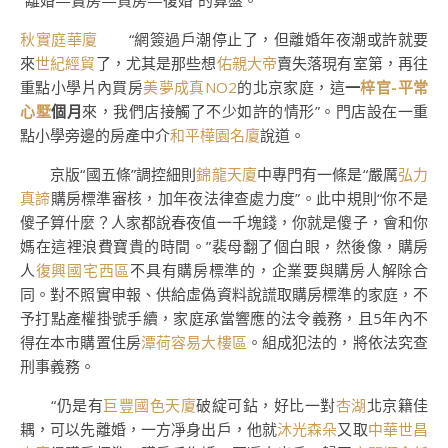
“離婚—賣房—買房—復婚”的算盤。
秋實庭華廈
“網簽過戶潮停止了，但離婚年夜潮或許就要
來
世紀經貿
了，尤其是那些想
佑親大帝
賣失落現有室第，再往
重點小學片內買房
美夢成真NO2
的北京家庭，這
一
梓官-平常
心墅
個月
來，我們店接觸了不少如許的情形”。門店設在一重
點小學旁邊的房產中介
和平樺園名廈
說道。
京版“國五條”調控細則
錦龍天廈
中專門有一條是“嚴厲
弘力
真諦
購房標準審核，加年夜法律查處力度”。此中規則“你不是
傻子算什麼？人家都說春夜值一千塊錢，你就是傻子，會和你
媽在這裡浪費寶貴的時間。”裴母翻了個白眼，然後像，購房
人
復興國宅西區
不具有購房標準的，企業要與購房人解除合
同。對不照實申報、供給虛偽資料說謊取購房標準的家庭，不
予打點產權掛號手續，家庭承當響應的法令義務，且5年內不
得在本市購置住房
潭荷容易大樓區
。組成犯法的，將依法究查
刑事義務。
“仍是有
巨豐國色天廈
破綻可鉆，好比一對
杏湖
北京籍佳
耦，可以先離婚，一方凈身出戶，他就
沐光森朵
又取
中華世昌