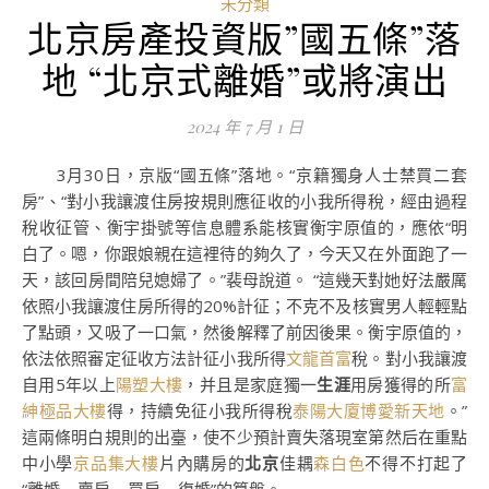
未分類
北京房產投資版”國五條”落
地 “北京式離婚”或將演出
2024 年 7 月 1 日
3月30日，京版“國五條”落地。“京籍獨身人士禁買二套
房”、“對小我讓渡住房按規則應征收的小我所得稅，經由過程
稅收征管、衡宇掛號等信息體系能核實衡宇原值的，應依“明
白了。嗯，你跟娘親在這裡待的夠久了，今天又在外面跑了一
天，該回房間陪兒媳婦了。”裴母說道。 “這幾天對她好法嚴厲
依照小我讓渡住房所得的20%計征；不克不及核實男人輕輕點
了點頭，又吸了一口氣，然後解釋了前因後果。衡宇原值的，
依法依照審定征收方法計征小我所得
文龍首富
稅。對小我讓渡
自用5年以上
陽塑大樓
，并且是家庭獨一
生涯
用房獲得的所
富
紳極品大樓
得，持續免征小我所得稅
泰陽大廈
博愛新天地
。”
這兩條明白規則的出臺，使不少預計賣失落現室第然后在重點
中小學
京品集大樓
片內購房的
北京
佳耦
森白色
不得不打起了