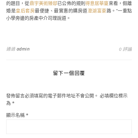
的題目，從
鼎宇美術臻邸
已公佈的規則
得意居華廈
來看，假離
婚是
皇后套房
最便捷、最實惠的購房道
澄湖富豪
路。”一重點
小學旁邊的房產中介司理說道。
通過
admin
0 評論
留下一個回覆
發佈留言必須填寫的電子郵件地址不會公開。
必填欄位標示
為
*
顯示名稱
*