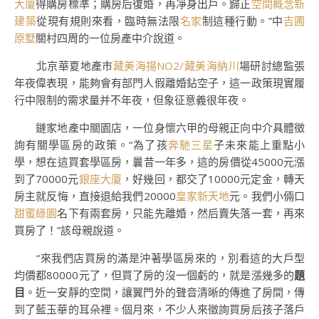
大廈
得購房標準；購房后復婚，再凈身出戶。歸正
空間概念新
建築
從現有規則來看，臨時無法限
名家
制這種行動。”中
吉圃
原墅
關村四周的一位房產中介說道。
北京華夏地產市
藏美海揚NO2/藏美海納川
場研討總監張
年夜偉表現，能夠會有部門人假離婚鉆空子，這一政策現實履
行中限制的需求量并不年夜，但象征意義很年夜。
鏈家地產中關園店，一位身懷六甲的母親正向中介具體徵
詢有關學區房的政策。“為了孩
奔馳三星
子未來能上重點小
學，想在這買套學區房，曩昔一年多，這的房價從45000元漲
到了70000元
銀座大廈
，好幾回，都交了10000元定金，轉天
房主就反悔，直接退給我們20000
皇家新天地
元。我們小倆口
甜蜜綠園
名下有兩套房，只能先離婚，然后賣失落一套，再來
買房了！”該母親說道。
“來我們店買房的滿是沖著學區房來的，別看這的大戶型
均價都80000元了，但買了房的沒一個虧的，就是漲幾多的
題
目
。近一安靜的空間，讓翼門外的聲音清晰的傳進了房間，傳
到了藍玉華的耳朵裡。個月來，不少人來徵詢買房后孩子落戶