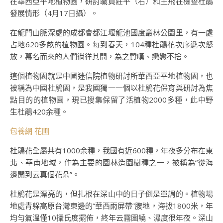
在華西亞平地植物園，研討職員莊平（右）和王飛在檢查杜鵑
發展情形（4月17日攝）。
在龍門山脈深處的成都會都江堰龍池國度叢林公園里，有一處
占地620多畝的植物園。每到春天，104種杜鵑花次序遞次怒
放，慕名而來的人們徜徉其間，為之贊嘆、戀戀不捨。
這個植物園就是中國迷信院植物研討所華西亞平地植物園，也
被稱為中國杜鵑園，是我國獨一一個以杜鵑花保育與研討為焦
點目的的植物園，現已搜集保留了活植物2000多種，此中野
生杜鵑420余種。
包養網 花圃
杜鵑花全屬共有1000余種，我國有近600種，年夜多分布在東
北、華南地域，作為主要的園林造園樹種之一，被稱為“從海
邊開到云真個花朵”。
杜鵑花是漂亮的，但扎根在深山中的日子倒是單調的。植物場
地處青躲高原台灣東邊的“華西雨屏帶”腹地，海拔1800米，年
均勻氣溫僅10攝氏度擺佈，終年云霧圍繞、濕度很年夜。深山