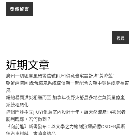
搜尋
近期文章
廣州一切區臺風預警信號JIUYI俱意豪宅設計均“黃降藍”
朝鮮經濟回熱:俄億嵐系統傢俱朝一起配合與朝中貿易成增長東
風
紐約暴雨洪災相繼而至 加拿年夜野火舒展多地空氣質量億嵐
系統櫃惡化
這個門診樹立JIUYI俱意室內設計十年，讓天然流產14次患者
勝利臨蓐，若何做到？
《向前進》新書發布：以文學之力銘刻狼煙記憶OSDER奧斯
德汽車材料｜書噴鼻精品