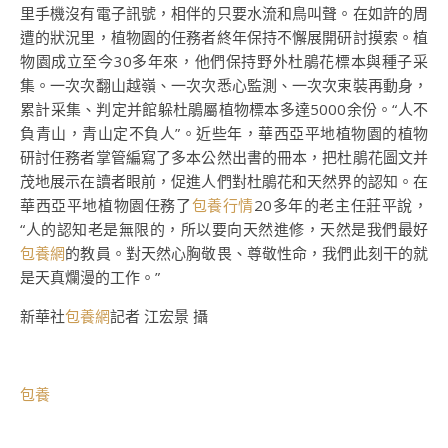
里手機沒有電子訊號，相伴的只要水流和鳥叫聲。在如許的周
遭的狀況里，植物園的任務者終年保持不懈展開研討摸索。植
物園成立至今30多年來，他們保持野外杜鵑花標本與種子采
集。一次次翻山越嶺、一次次悉心監測、一次次束裝再動身，
累計采集、判定并館躲杜鵑屬植物標本多達5000余份。“人不
負青山，青山定不負人”。近些年，華西亞平地植物園的植物
研討任務者掌管編寫了多本公然出書的冊本，把杜鵑花圖文并
茂地展示在讀者眼前，促進人們對杜鵑花和天然界的認知。在
華西亞平地植物園任務了
包養行情
20多年的老主任莊平說，
“人的認知老是無限的，所以要向天然進修，天然是我們最好
包養網
的教員。對天然心胸敬畏、尊敬性命，我們此刻干的就
是天真爛漫的工作。”
新華社
包養網
記者 江宏景 攝
包養