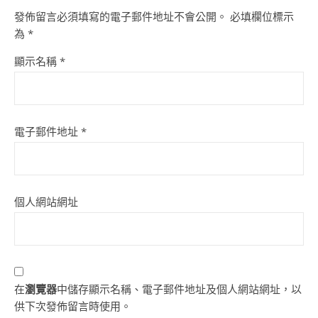
發佈留言必須填寫的電子郵件地址不會公開。
必填欄位標示
為
*
顯示名稱
*
電子郵件地址
*
個人網站網址
在
瀏覽器
中儲存顯示名稱、電子郵件地址及個人網站網址，以
供下次發佈留言時使用。