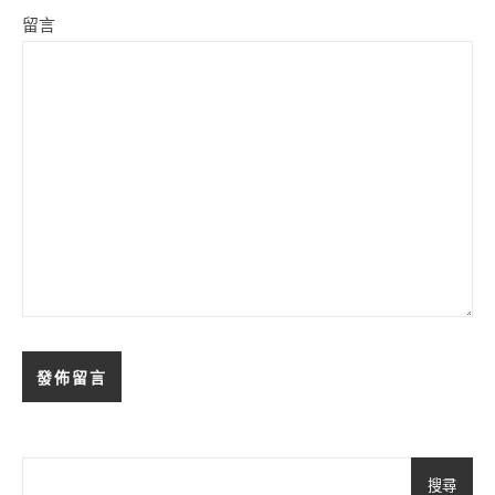
留言
搜尋