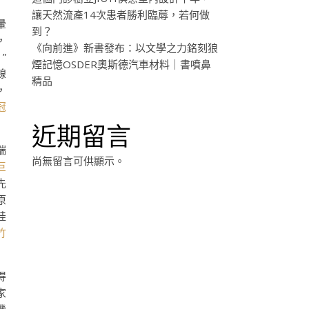
讓天然流產14次患者勝利臨蓐，若何做
暈
到？
，
《向前進》新書發布：以文學之力銘刻狼
”
煙記憶OSDER奧斯德汽車材料｜書噴鼻
線
精品
，
冠
近期留言
端
尚無留言可供顯示。
巨
先
原
娃
竹
得
家