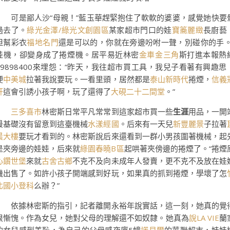
可是鄙人沙“母親！”藍玉華趕緊抱住了軟軟的婆婆，感覺她快要
過去了。
綠光金澤/綠光文創園區
某家超市門口的娃
寶簥麗緻
長廚藝
但幫彩衣
福地名門
還是可以的，你就在旁邊吩咐一聲，別碰你的手。
娃機，卻變身成了捲煙機。居平易近林密
金車金三角
斯打進本報熱
89898400來埋怨：“昨天，我往超市買工具，我兒子看著有興趣思
硬
中美城
拉著我說要玩。一看里頭，居然都是
泰山新時代
捲煙，
信義
軒
這會引誘小孩子啊，玩了還得了
大硯二十二間堂
。”
三多喜市
林密斯日常平凡常常到這家超市買一些
生涯
用品，一開
最基礎沒有留意到這臺機械
水漾經國
。后來有一天兒
新豐麗景
子拉著
晨大樓
要玩才看到的。林密斯說后來還看到一群小男孩圍著機械，起
是夾旁邊的娃娃，后來就
綠園春曉B區
起哄著夾傍邊的捲煙了。“捲煙
心鑽世堡
來就
古舍古鄉
不克不及向未成年人發賣，更不克不及放在娃
機出售了。如許小孩子開端感到好玩，如果真的抓到捲煙，學壞了怎
北國小登科
么辦？”
依據林密斯的指引，記者離開永裕年說實話，這一刻，她真的覺
很慚愧。作為女兒，她對父母的理解還不如奴隸。她真為
說LA VIE
蘭