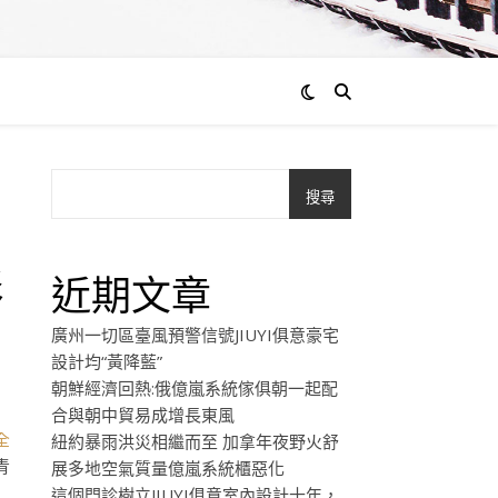
搜尋
影
近期文章
廣州一切區臺風預警信號JIUYI俱意豪宅
設計均“黃降藍”
朝鮮經濟回熱:俄億嵐系統傢俱朝一起配
合與朝中貿易成增長東風
全
紐約暴雨洪災相繼而至 加拿年夜野火舒
青
展多地空氣質量億嵐系統櫃惡化
這個門診樹立JIUYI俱意室內設計十年，