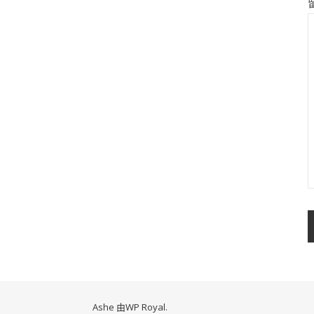
Ashe 由
WP Royal
.