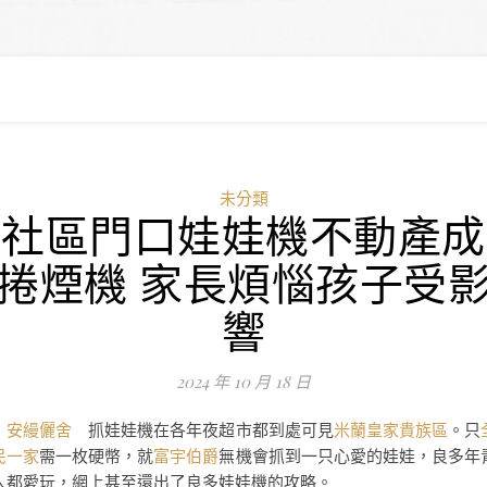
未分類
社區門口娃娃機不動產成
捲煙機 家長煩惱孩子受
響
2024 年 10 月 18 日
安縵儷舍
抓娃娃機在各年夜超市都到處可見
米蘭皇家貴族區
。只
民一家
需一枚硬幣，就
富宇伯爵
無機會抓到一只心愛的娃娃，良多年
人都愛玩，網上甚至還出了良多娃娃機的攻略。