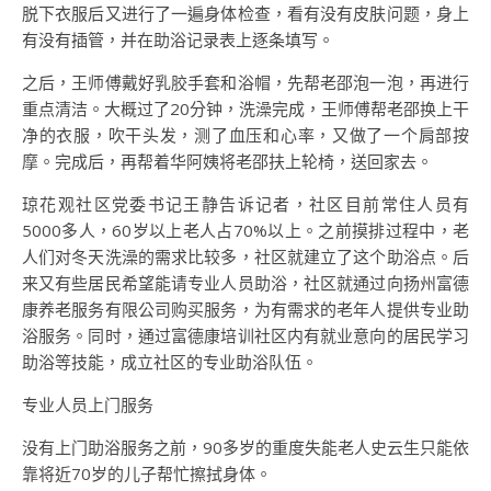
脱下衣服后又进行了一遍身体检查，看有没有皮肤问题，身上
有没有插管，并在助浴记录表上逐条填写。
之后，王师傅戴好乳胶手套和浴帽，先帮老邵泡一泡，再进行
重点清洁。大概过了20分钟，洗澡完成，王师傅帮老邵换上干
净的衣服，吹干头发，测了血压和心率，又做了一个肩部按
摩。完成后，再帮着华阿姨将老邵扶上轮椅，送回家去。
琼花观社区党委书记王静告诉记者，社区目前常住人员有
5000多人，60岁以上老人占70%以上。之前摸排过程中，老
人们对冬天洗澡的需求比较多，社区就建立了这个助浴点。后
来又有些居民希望能请专业人员助浴，社区就通过向扬州富德
康养老服务有限公司购买服务，为有需求的老年人提供专业助
浴服务。同时，通过富德康培训社区内有就业意向的居民学习
助浴等技能，成立社区的专业助浴队伍。
专业人员上门服务
没有上门助浴服务之前，90多岁的重度失能老人史云生只能依
靠将近70岁的儿子帮忙擦拭身体。