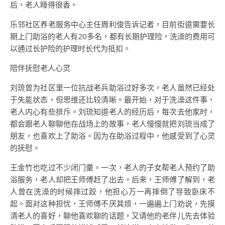
后，老人睡得很香。
乐邻社区养老服务中心主任周利俊告诉记者，目前街道需要长
期上门助浴的老人有20多名，都有长期护理险，洗澡的费用可
以通过长护险的护理时长代为抵扣。
陪伴抚慰老人心灵
刘琉曾为社区里一位抗战老兵助浴过好多次，老人虽然已经处
于失能状态，但思维还比较清晰。最开始，对于洗澡这件事，
老人内心有些排斥。刘琉知道老人的经历后，每次去他家时，
都会跟老人聊聊他在战场上的故事，老人慢慢就把刘琉当成了
朋友，也喜欢上了助浴。因为在助浴过程中，他感受到了心灵
的抚慰。
王金竹也吃过不少闭门羹。一次，老人的子女帮老人预约了助
浴服务，老人却把王师傅赶了出去。后来，王师傅了解到，老
人曾在洗澡的时候摔过跤，他担心万一再摔倒了导致卧床不
起。面对这种担忧，王师傅不厌其烦，一遍遍上门劝说，先摸
清老人的喜好，聊他喜欢聊的话题，又请他的老伴儿先去体验