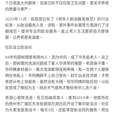
个日渐庞大的群体，洗澡已经不仅仅是卫生问题，更关乎养老
的质量与尊严。
2023年11月，民政部公布了《老年人助浴服务规范》的行业
标准，从助浴服务人员、流程、意外事件处置等方面进行了详
细规范。提供专业的助浴服务，能让老人生活更舒适方便体
面、让养老更有温度。
社区设立助浴点
69岁的邵树理是老扬州人，因为中风，成了半失能老人。这之
后，邵树理的洗澡问题成了爱人华贤琴的难题。老邵身子重，
华阿姨身材瘦小，每次洗澡都得连拖带拽，有一次两个人都摔
倒在地板上，华阿姨顾不上自己受伤，赶忙出去找邻居，才把
老邵从地上扶起来，虽然没有大碍，但华阿姨却很后怕。以后
就变成了擦拭为主，除非天气很热才敢给老伴儿洗个澡。
老邵心里想洗澡，但又怕麻烦家人。直到2019年，他家所在
的扬州市广陵区东关街道琼花观社区开设了集中助浴点，社区
为大家发放助浴卡，每次5元，还能享受助浴员的服务，现在