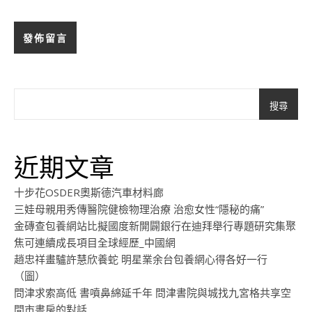
搜尋
近期文章
十步花OSDER奧斯德汽車材料廊
三娃母親用秀傳醫院健檢物理治療 治愈女性“隱秘的痛”
金磚查包養網站比擬國度新開闢銀行在迪拜舉行專題研究集聚
焦可連續成長項目全球經歷_中國網
趙忠祥畫驢許慧欣養蛇 明星業余台包養網心得各好一行
（圖）
問津求索高低 書噴鼻綿延千年 問津書院與城找九宮格共享空
間市書房的對話