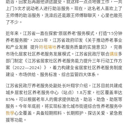
助浴，回家后再跟他讲述感受。就这样一点点地做工作，一共
上门5次才说动老人进行助浴服务。现在，这名老人喜欢上了
王师傅的助浴服务，洗澡后还能跟王师傅聊聊天，心里也敞亮
了不少。
近年来，江苏省一直在探索“原居养老”服务模式，打造“15分钟
养老服务圈”，2023年，江苏省政府印发《关于推动养老事业
和产业发展 提升
時租場地
养老服务质量的实施意见》，完善
市场化居家社区养老服务发展模式。江苏省民政厅联合
講座
多
部门制定《江苏省居家社区养老服务能力提升三年行动工作方
案（2022—2024）》，着力构建全省居家社区养老服务制度
建设、市场供给、服务标准、综合监管四大体系。
江苏省民政厅养老服务处副处长叶翔宇介绍，江苏目前共建成
城乡居家社区养老服务中心（站点）1.8万家，社区覆盖率达
85%，可以根据老年人的需求提供助洁、助浴、助急、助医等
服务。今年年底前，将实现标准化城市街道综合性养老服务中
教學
心全覆盖，具备短期照料、长期照护、探访关爱、紧急救
援等功能。