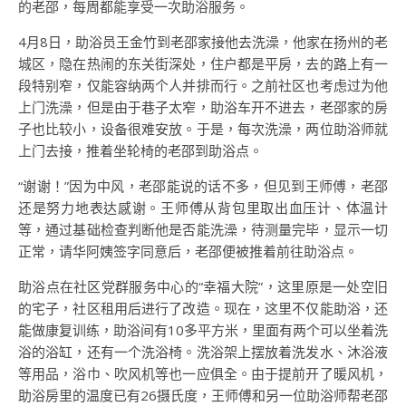
的老邵，每周都能享受一次助浴服务。
4月8日，助浴员王金竹到老邵家接他去洗澡，他家在扬州的老
城区，隐在热闹的东关街深处，住户都是平房，去的路上有一
段特别窄，仅能容纳两个人并排而行。之前社区也考虑过为他
上门洗澡，但是由于巷子太窄，助浴车开不进去，老邵家的房
子也比较小，设备很难安放。于是，每次洗澡，两位助浴师就
上门去接，推着坐轮椅的老邵到助浴点。
“谢谢！”因为中风，老邵能说的话不多，但见到王师傅，老邵
还是努力地表达感谢。王师傅从背包里取出血压计、体温计
等，通过基础检查判断他是否能洗澡，待测量完毕，显示一切
正常，请华阿姨签字同意后，老邵便被推着前往助浴点。
助浴点在社区党群服务中心的“幸福大院”，这里原是一处空旧
的宅子，社区租用后进行了改造。现在，这里不仅能助浴，还
能做康复训练，助浴间有10多平方米，里面有两个可以坐着洗
浴的浴缸，还有一个洗浴椅。洗浴架上摆放着洗发水、沐浴液
等用品，浴巾、吹风机等也一应俱全。由于提前开了暖风机，
助浴房里的温度已有26摄氏度，王师傅和另一位助浴师帮老邵