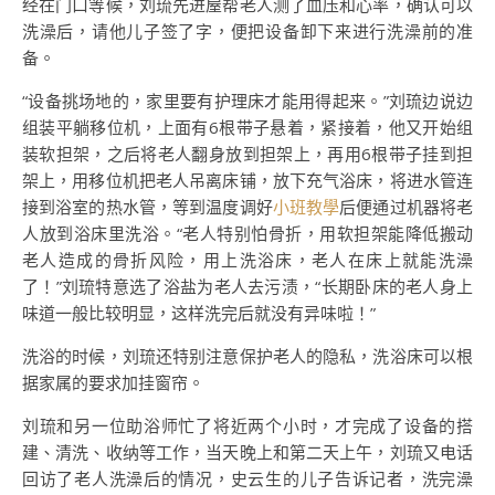
经在门口等候，刘琉先进屋帮老人测了血压和心率，确认可以
洗澡后，请他儿子签了字，便把设备卸下来进行洗澡前的准
备。
“设备挑场地的，家里要有护理床才能用得起来。”刘琉边说边
组装平躺移位机，上面有6根带子悬着，紧接着，他又开始组
装软担架，之后将老人翻身放到担架上，再用6根带子挂到担
架上，用移位机把老人吊离床铺，放下充气浴床，将进水管连
接到浴室的热水管，等到温度调好
小班教學
后便通过机器将老
人放到浴床里洗浴。“老人特别怕骨折，用软担架能降低搬动
老人造成的骨折风险，用上洗浴床，老人在床上就能洗澡
了！”刘琉特意选了浴盐为老人去污渍，“长期卧床的老人身上
味道一般比较明显，这样洗完后就没有异味啦！”
洗浴的时候，刘琉还特别注意保护老人的隐私，洗浴床可以根
据家属的要求加挂窗帘。
刘琉和另一位助浴师忙了将近两个小时，才完成了设备的搭
建、清洗、收纳等工作，当天晚上和第二天上午，刘琉又电话
回访了老人洗澡后的情况，史云生的儿子告诉记者，洗完澡