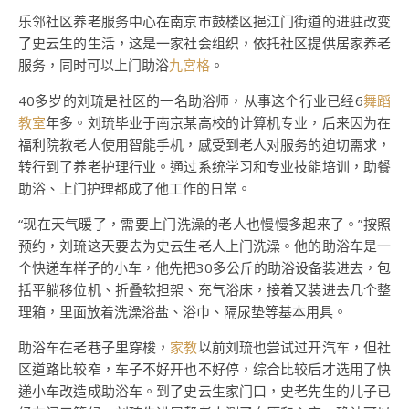
乐邻社区养老服务中心在南京市鼓楼区挹江门街道的进驻改变
了史云生的生活，这是一家社会组织，依托社区提供居家养老
服务，同时可以上门助浴
九宮格
。
40多岁的刘琉是社区的一名助浴师，从事这个行业已经6
舞蹈
教室
年多。刘琉毕业于南京某高校的计算机专业，后来因为在
福利院教老人使用智能手机，感受到老人对服务的迫切需求，
转行到了养老护理行业。通过系统学习和专业技能培训，助餐
助浴、上门护理都成了他工作的日常。
“现在天气暖了，需要上门洗澡的老人也慢慢多起来了。”按照
预约，刘琉这天要去为史云生老人上门洗澡。他的助浴车是一
个快递车样子的小车，他先把30多公斤的助浴设备装进去，包
括平躺移位机、折叠软担架、充气浴床，接着又装进去几个整
理箱，里面放着洗澡浴盐、浴巾、隔尿垫等基本用具。
助浴车在老巷子里穿梭，
家教
以前刘琉也尝试过开汽车，但社
区道路比较窄，车子不好开也不好停，综合比较后才选用了快
递小车改造成助浴车。到了史云生家门口，史老先生的儿子已