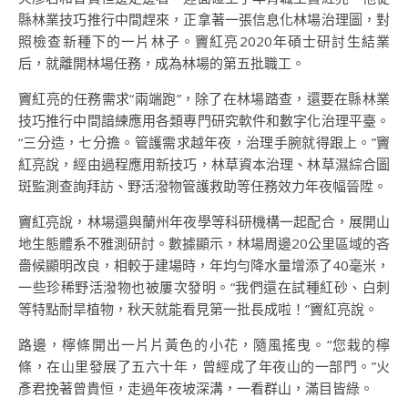
縣林業技巧推行中間趕來，正拿著一張信息化林場治理圖，對
照檢查新種下的一片林子。竇紅亮2020年碩士研討生結業
后，就離開林場任務，成為林場的第五批職工。
竇紅亮的任務需求“兩端跑”，除了在林場踏查，還要在縣林業
技巧推行中間諳練應用各類專門研究軟件和數字化治理平臺。
“三分造，七分擔。管護需求越年夜，治理手腕就得跟上。”竇
紅亮說，經由過程應用新技巧，林草資本治理、林草濕綜合圖
斑監測查詢拜訪、野活潑物管護救助等任務效力年夜幅晉陞。
竇紅亮說，林場還與蘭州年夜學等科研機構一起配合，展開山
地生態體系不雅測研討。數據顯示，林場周邊20公里區域的吝
嗇候顯明改良，相較于建場時，年均勻降水量增添了40毫米，
一些珍稀野活潑物也被屢次發明。“我們還在試種紅砂、白刺
等特點耐旱植物，秋天就能看見第一批長成啦！”竇紅亮說。
路邊，檸條開出一片片黃色的小花，隨風搖曳。“您栽的檸
條，在山里發展了五六十年，曾經成了年夜山的一部門。”火
彥君挽著曾貴恒，走過年夜坡深溝，一看群山，滿目皆綠。