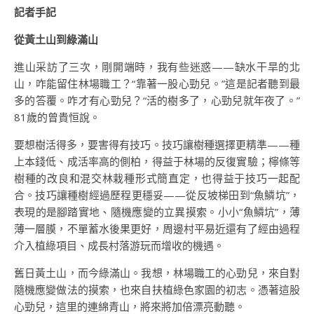
記者手記
從黃土山到綠滿山
進山采訪了三次，剛開端時，我有些迷惑——缺水干旱的北
山，咋能留住林場職工？“靠著一股心勁兒。”這是記者聽到最
多的答覆。咋才有心勁兒？“活的樹多了，心勁兒就年夜了。”
81歲的曾貴恒說。
要想樹活得多，要害得有技巧。技巧讓樹種選擇更精準——種
上本錢低、成活率高的側柏，得益于林場的反復實驗；檸條等
樹種的改良和混交林栽種形式簡直定，也得益于技巧一起配
合。技巧讓種樹經過歷程更穩妥——從反坡梯田到“魚鱗坑”，
表現的是腳踏實地、隨機應變的立異摸索。小小“魚鱗坑”，薄
薄一層膜，不單蓄水後果更好，周邊村平易近還有了經由過程
介入植綠項目、成長村落游玩而增收的機遇。
舊日黃土山，而今綠滿山。我想，林場職工的心勁兒，來自對
隨機應變做法的摸索，也來自扶植綠色家園的初志。憑著這股
心勁兒，這里的連綿青山，將來將加倍漂亮動聽。