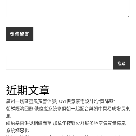
搜尋
近期文章
廣州一切區臺風預警信號JIUYI俱意豪宅設計均“黃降藍”
朝鮮經濟回熱:俄億嵐系統傢俱朝一起配合與朝中貿易成增長東
風
紐約暴雨洪災相繼而至 加拿年夜野火舒展多地空氣質量億嵐
系統櫃惡化