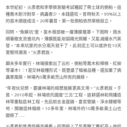
本世紀初，火彥君和李學榮測驗考試種起了帶土球的側柏。這
種喬木耐冷耐旱、病蟲害少，本錢還低。昔時秋天，95%以上
的苗木順遂成活。20年曩昔，第一批側柏依然翠綠挺立。
同時，“魚鱗坑”里，苗木根部被一層薄膜籠罩。下雨時，雨水
順著樹支流進坑內，薄膜既能削弱陽光照耀，又能減緩水汽蒸
發。“本來坑里的水分兩天就干了，此刻泥土可以或許在10天
里堅持潮濕。”火彥君說。
顛末多年實行，林場摸索出了云杉、側柏等喬木和檸條、紅柳
等灌木1∶1混交林栽種形式，既豐盛了植被品種，還加重了病
蟲害風險，林場內3萬多畝荒山所有的展綠。
“年夜伙兒想，要讓林場的經歷施展更高文用。”火彥君說。于
是，2010年起，林場依托國度“三北”工程、退耕還林和飛播造
林等重點造林工程，先后前去金崖鎮、夏官營鎮、淨水驛鄉等
地，開端造林植綠。10多年里，林場外的10萬多畝黃土山也
變綠了……
火彥君和曾貴恒邊走邊看，迎面碰上了年青職工竇紅亮。他從