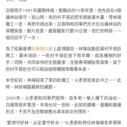
白取明于1981年離開林場，進職后的10多年里，他先后在4個
護林站值守。巡山時，有的村平易近把羊趕進灌木叢，等林場
職工一走，再把羊趕出來。白取明和同事們天天住在護林站的
草棚房里，劃片巡查。盡管離家只要30公里，但忙的時辰，一
個月回不了一次。
為了從最基礎
包養網比擬
上處理題目，林場自動招募村平易近
務工，顛末培訓，一些村平易近放下牧羊鞭，成為種樹的好
手。同時，共同本地的生態搬家、生態專項補貼等政策，留下
的村平易近也可以經由過程種樹來贍養本身。
本世紀初，林場迎來了第四批職工，火彥君就是此中之一。此
時，林排場臨著新的課題。
2003年，火彥君和同事們發明，良多老一輩人種下的油松、
白楊等逐步繁茂。年夜伙兒一剖析，此前的選種、栽種和養護
形式，不克不及完整順應水資本缺乏的情形。
“要想守好林，必定要守好水。”火彥君和時任林場場長李學榮