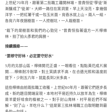
上世紀70年月，跟著第二批職工離開林場，曾貴恒從“學徒”漸
漸釀成了“徒弟”。大師一路住在窯洞里，早上天沒亮，拿幾個
洋芋、一把紅薯干或一包玉米面，背壺水就上山。兩人一組，
各背六年夜捆樹苗，一人挖樹坑，一人栽樹苗。
“栽下的是樹苗和我們的心勁兒。”曾貴恒指著遠方一片檸條
林，拍了拍火彥君的肩膀。
接續護綠——
“要想守好林，必定要守好水”
5月的北部山區，檸條開花正盛，一眼看往，點點黃花成片展
開……檸條耐冷耐旱，對土質請求不高，在合適光照和溫度前
提下，少則五六年，就能長到2米多高。
這些檸條由前兩批職工收穫，上世紀80年月，跟著它們逐步長
成，新的題目開端呈現。本地村平易近持久以放羊為生，檸條
是羊愛好啃食的植被之一。對于封山育林，村平易近們不睬
解。“封了山，羊吃什么？”這是第三批林場職工白取明聽到最
多的一句話。