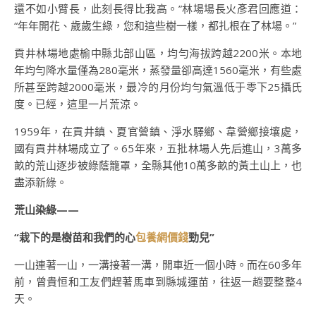
還不如小臂長，此刻長得比我高。”林場場長火彥君回應道：
“年年開花、歲歲生綠，您和這些樹一樣，都扎根在了林場。”
貢井林場地處榆中縣北部山區，均勻海拔跨越2200米。本地
年均勻降水量僅為280毫米，蒸發量卻高達1560毫米，有些處
所甚至跨越2000毫米，最冷的月份均勻氣溫低于零下25攝氏
度。已經，這里一片荒涼。
1959年，在貢井鎮、夏官營鎮、淨水驛鄉、韋營鄉接壤處，
國有貢井林場成立了。65年來，五批林場人先后進山，3萬多
畝的荒山逐步被綠蔭籠罩，全縣其他10萬多畝的黃土山上，也
盡添新綠。
荒山染綠——
“栽下的是樹苗和我們的心
包養網價錢
勁兒”
一山連著一山，一溝接著一溝，開車近一個小時。而在60多年
前，曾貴恒和工友們趕著馬車到縣城運苗，往返一趟要整整4
天。