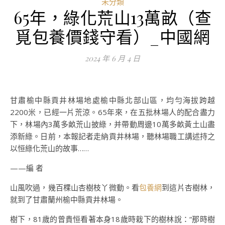
未分類
65年，綠化荒山13萬畝（查
覓包養價錢守看）_中國網
2024 年 6 月 4 日
甘肅榆中縣貢井林場地處榆中縣北部山區，均勻海拔跨越
2200米，已經一片荒涼。65年來，在五批林場人的配合盡力
下，林場內3萬多畝荒山披綠，并帶動周邊10萬多畝黃土山盡
添新綠。日前，本報記者走納貢井林場，聽林場職工講述持之
以恒綠化荒山的故事……
——編 者
山風吹過，幾百棵山杏樹枝丫微動。看
包養網
到這片杏樹林，
就到了甘肅蘭州榆中縣貢井林場。
樹下，81歲的曾貴恒看著本身18歲時栽下的樹林說：“那時樹