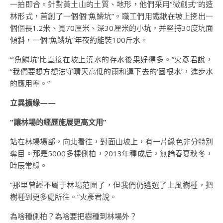
一拍即合。針對黃土山的土質、地形，他們采用“微創式”的造
林形式，首創了一個個“魚鱗坑”。職工們用鐵鍬在坡上挖出一
個個長1.2米、寬70厘米、深30厘米的小坑，并堅持30度坑面
傾斜，一個“魚鱗坑”年夜約能裝100斤水。
“‘魚鱗坑’比直接在坡上澆水的存水後果好得多。”火彥君說，
“我們要想方想法守晴天高低的雨和運下去的‘固根水’，進步水
的應用率。”
立異擴綠——
“讓林場的經歷施展更高文用”
站在林場場部，向北看往，對面山坡上，有一片綠色非分特別
奪目。那是5000多棵側柏，2013年種成后，無論春夏秋冬，
時辰常綠。
“那里曾經不屬于林場范圍了，但我們仍遴選了上風樹種，把
樹種到更多處所往。”火彥君說。
為啥種側柏？為啥要把樹種到林場外？