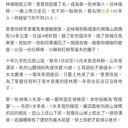
林場剛成立時，曾貴恒就報了名，成為第一批林場人。往林場
時，一路上飛沙走石，見不到一點綠色。報名時
包養
100多
人，終極留下的不到20人。
曾貴恒經常駕著馬車運輸樹苗，從林場到縣城里的興隆山苗圃
有50多公里，往返4地利間，餓了就吃個洋芋，困了就睡在馬
車里。就如許，他和同事運回了一捆捆杏樹、榆樹和楊樹的樹
苗，以及一份份檸條、沙棘和紅柳等灌木的種子。
十年九旱的北部山區，每年3月初至10月末是造林期。山年夜
溝深，有的山體傾斜角度快要70度，土質疏松不易儲水。“滲
水太嚴重，一場年夜雨過后，只要土地濕了濕。”曾貴恒說，
為了掌握住有利于苗木發展的造林期，年夜伙兒沒日沒夜地
干。
第一批林場人先是一截一截地造反坡梯田，本地俗稱為“程度
臺”——先挖3米多長、1米多寬的梯田，讓田面坡向與山坡標
的目的相反，從山上往山下挖，就像在山坡上挖出了一排排溝
渠。這讓種樹有了更好的蓄水前提，保土保肥才能得以進步。