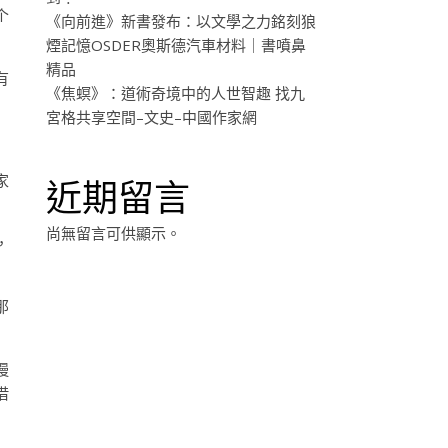
个
《向前進》新書發布：以文學之力銘刻狼
煙記憶OSDER奧斯德汽車材料｜書噴鼻
精品
有
《焦螟》：道術奇境中的人世智趣 找九
宮格共享空間–文史–中國作家網
家
近期留言
尚無留言可供顯示。
，
那
慢
借