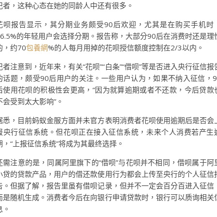
记者，这种心态在她的同龄人中还有很多。
花呗报告显示，其分期业务颇受90后欢迎，尤其是在购买手机时
76.5%的年轻用户会选择分期。报告称，大部分90后在消费时还是理
的，约70
包養網
%的人每月用掉的花呗授信额度控制在2/3以内。
记者注意到，近年来，有关“花呗”“白条”“借呗”等是否进入央行征信报
的话题，颇受90后用户的关注。一些用户认为，如果不纳入征信，9
后使用花呗的积极性会更高，“因为就算逾期或者不还款，今后贷款
不会受到太大影响”。
据悉，目前蚂蚁金服方面并未官方表明消费者花呗使用逾期后是否会
报央行征信系统。但花呗正在接入征信系统，未来个人消费若产生
期，“上报征信系统”将成为其最终选择。
还需注意的是，同属阿里旗下的“借呗”与花呗并不相同，借呗属于阿
小贷的贷款产品，用户的借还款使用行为都会上传至央行的个人征信
告。但据了解，报告里虽有借呗记录，但并不一定会百分百进入征信
而是随机生成。消费者今后在向银行申请贷款时，银行可以质询相关
息。