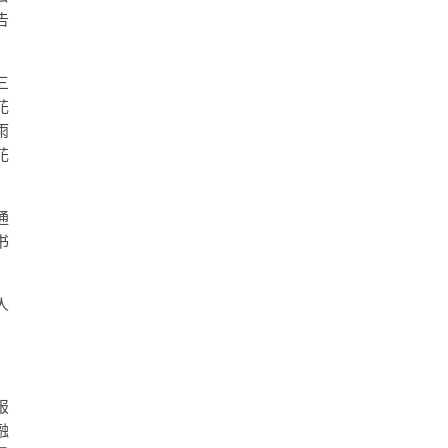
告
三
花
雨
花
通
书
人
报
融