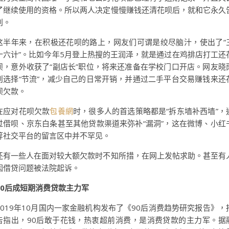
了继续使用的资格。所以两人决定慢慢赚钱还清花呗后，就和它永久
别。
这半年来，在积极还花呗的路上，网友们可谓是绞尽脑汁，使出了“
十六计”。比如今年5月登上热搜的王润泽，就是通过在鸡排店打工还
呗，意外收获了“副店长”职位，将来还准备在学校门口开店。网友晓
则选择“节流”，减少自己的日常开销，并通过二手平台交易赚钱来还
呗欠款。
在应对花呗欠款
包養網
时，很多人的首选策略都是“拆东墙补西墙”，
过借呗、京东白条甚至其他贷款渠道来弥补“漏洞”，这在微博、小红
等社交平台的留言区中并不罕见。
还有一些人在面对较大额欠款时不知所措，在网上发帖求助。甚至有
因借贷问题被法院起诉。
90后成短期消费贷款主力军
2019年10月国内一家金融机构发布了《90后消费趋势研究报告》，
告指出，90后敢于花钱，热衷超前消费，是消费贷款的主力军。据