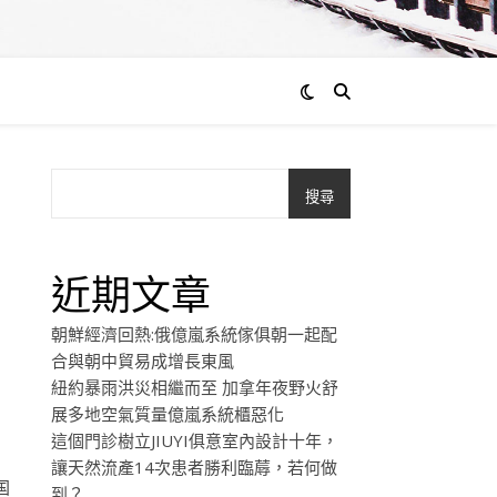
搜尋
力
近期文章
朝鮮經濟回熱:俄億嵐系統傢俱朝一起配
合與朝中貿易成增長東風
紐約暴雨洪災相繼而至 加拿年夜野火舒
展多地空氣質量億嵐系統櫃惡化
這個門診樹立JIUYI俱意室內設計十年，
讓天然流產14次患者勝利臨蓐，若何做
国
到？