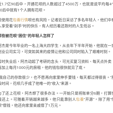
近1.7亿90后中，开通花呗的人数超过了4500万，也就是说平均每4
90后中就有1个人拥有花呗。
但使用花
包養行情
呗也有风险，记者近日采访了多名年轻人，他们中
人享受着“剁手”时的快乐，有人经历着还款时的人生低谷。
那些被花呗“困住”的年轻人怎样了
阿杰是今年毕业的一名上海大四学生，从去年下半年开始，他就在一
创业公司实习，可突如其来的疫情让他和公司同时陷入了艰难时刻。
暂时失业后，阿杰动起了考研的念头，可光买复习资料、每天点外卖
再加上每月1000元的房租，他的钱包很快就见了底。
“我自己的存款很少，也不愿再向家里伸手要钱，每天都过得很丧。”
段时间，花呗几乎成了他唯一的“收入”来源。
为了还上花呗，阿杰想了很多办法。一开始只是将账单分6期，打算
慢还上。可随着开销越来越多，他只能靠别人
包養
“开源”，除了用“
呗”借钱，他还向家里亲戚借了1万元。