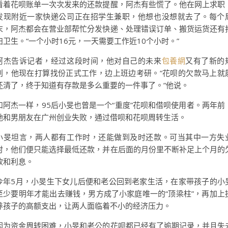
看着花呗账单一次次发来的还款提醒，阿杰有些慌了。他在网上求职
发现附近一家快递公司正在招学生兼职，他想也没想就去了。每个
末，阿杰都会在营业部帮忙分发快递、处理错误订单、搬货运货还有
扫卫生。“一个小时16元，一天需要工作近10个小时。”
阿杰告诉记者，经过这段时间，他对自己的未来
包養網
又有了新的
划，他现在打算找份正式工作，边上班边考研。“花呗的欠款马上就
还清了，终于知道有存款是多么重要的一件事了。”他说。
和阿杰一样，95后小旻也曾是一个“重度”花呗和借呗使用者。两年前
她和男朋友在广州创业失败，通过借呗和花呗周转生活。
小旻坦言，两人都有工作时，还能做到及时还款。可当其中一方失
时，他们便只能选择最低还款，并在后面的月份里不断补足上个月的
款和利息。
今年5月，小旻生下女儿后便和老公回到老家生活，在家带孩子的小
至少要明年才能出去赚钱，男方成了小家庭唯一的“顶梁柱”，再加上
养孩子的高额支出，让两人面临着不小的经济压力。
因为资金周转困难，小旻和老公的花呗都已经有了逾期记录，并且失