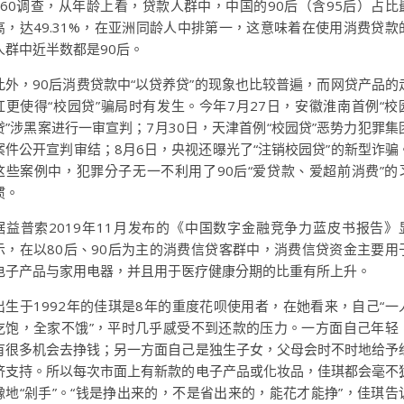
360调查，从年龄上看，贷款人群中，中国的90后（含95后）占比
高，达49.31%，在亚洲同龄人中排第一，这意味着在使用消费贷款
人群中近半数都是90后。
此外，90后消费贷款中“以贷养贷”的现象也比较普遍，而网贷产品的
红更使得“校园贷”骗局时有发生。今年7月27日，安徽淮南首例“校
贷”涉黑案进行一审宣判；7月30日，天津首例“校园贷”恶势力犯罪集
案件公开宣判审结；8月6日，央视还曝光了“注销校园贷”的新型诈骗
这些案例中，犯罪分子无一不利用了90后“爱贷款、爱超前消费”的
惯。
据益普索2019年11月发布的《中国数字金融竞争力蓝皮书报告》
示，在以80后、90后为主的消费信贷客群中，消费信贷资金主要用
电子产品与家用电器，并且用于医疗健康分期的比重有所上升。
出生于1992年的佳琪是8年的重度花呗使用者，在她看来，自己“一
吃饱，全家不饿”，平时几乎感受不到还款的压力。一方面自己年轻
有很多机会去挣钱；另一方面自己是独生子女，父母会时不时地给予
济支持。所以每次市面上有新款的电子产品或化妆品，佳琪都会毫不
豫地“剁手”。“钱是挣出来的，不是省出来的，能花才能挣”，佳琪告